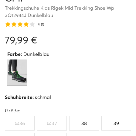
Trekkingschuhe Kids Rigek Mid Trekking Shoe Wp
3Q12944J Dunkelblau
4
(1)
79,99 €
Farbe:
Dunkelblau
Schuhbreite:
schmal
Größe:
36
37
38
39