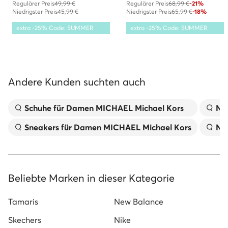
Regulärer Preis
49,99 €
Regulärer Preis
68,99 €
-21%
Niedrigster Preis
45,99 €
Niedrigster Preis
65,99 €
-18%
extra -25% Code: SUMMER
extra -25% Code: SUMMER
Andere Kunden suchten auch
Schuhe für Damen MICHAEL Michael Kors
Ni
Sneakers für Damen MICHAEL Michael Kors
Ni
Beliebte Marken in dieser Kategorie
Tamaris
New Balance
Skechers
Nike