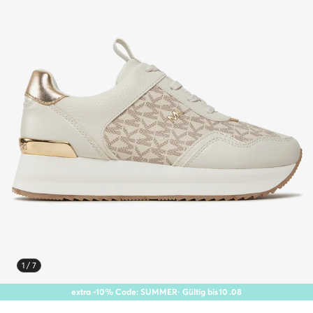
1 / 7
extra -10% Code: SUMMER
· Gültig bis
10
.
08