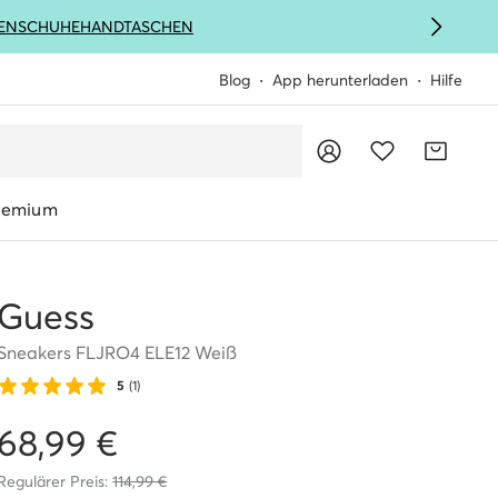
ENSCHUHE
HANDTASCHEN
Blog
App herunterladen
Hilfe
remium
Guess
Sneakers FLJRO4 ELE12 Weiß
5
(1)
68,99 €
Regulärer Preis:
114,99 €