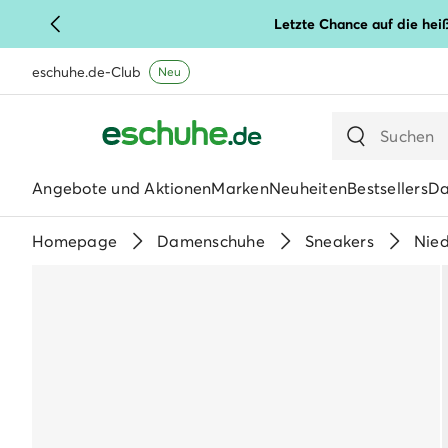
Letzte Chance auf die hei
eschuhe.de-Club
Neu
Angebote und Aktionen
Marken
Neuheiten
Bestsellers
D
Homepage
Damenschuhe
Sneakers
Nied