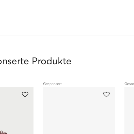
l und kommen direkt von Herstellern oder bewährten Händlern.
onserte Produkte
Gesponsert
Gespo