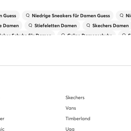
n Guess
Niedrige Sneakers für Damen Guess
Ni
he Damen
Stiefeletten Damen
Skechers Damen
ieker Schuhe für Damen
Grüne Damenschuhe
S
ange
Schwarze Schuhe für Damen
Schwarze Stie
Damen
Rieker Pantoletten für Damen
Weiße Pan
uhe für Damen
Schneeschuhe
New Balance Dam
Karl Lagerfeld Schuhe
Sneaker Damen Sale
e
Skechers
Vans
er
Timberland
ic
Ugg