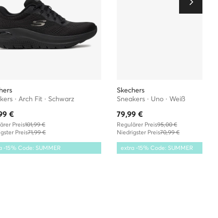
hers
Skechers
ers · Arch Fit · Schwarz
Sneakers · Uno · Weiß
99
€
79,99
€
ärer Preis
101,99 €
Regulärer Preis
95,00 €
gster Preis
71,99 €
Niedrigster Preis
70,99 €
ra -15% Code: SUMMER
extra -15% Code: SUMMER