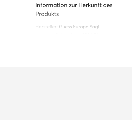
Information zur Herkunft des
Produkts
Hersteller:
Guess Europe Sagl
Adresse:
Switzerland 6934 Bioggio
Strada Regina 44
Kontakt:
info@ch.guess.eu
Name des Distributors:
Guess Europe
Sagl
s Textil
Adresse des Distributors:
Switzerland
6934 Bioggio Strada Regina 44
Kontakt des Distributors:
info@ch.guess.eu