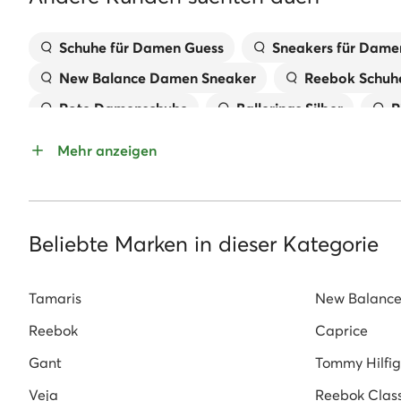
Schuhe für Damen Guess
Sneakers für Dame
New Balance Damen Sneaker
Reebok Schu
Rote Damenschuhe
Ballerinas Silber
R
Braune Schuhe für Damen
Damenschuhe or
Mehr anzeigen
Blaue Schuhe für Damen
Weiße Schuhe für 
Damenschuhe Marco Tozzi
Dr. Martens Sch
Gant Sneaker Damen
Guess Schuhe Damen
Beliebte Marken in dieser Kategorie
Tamaris
New Balanc
Reebok
Caprice
Gant
Tommy Hilfig
Veja
Reebok Class