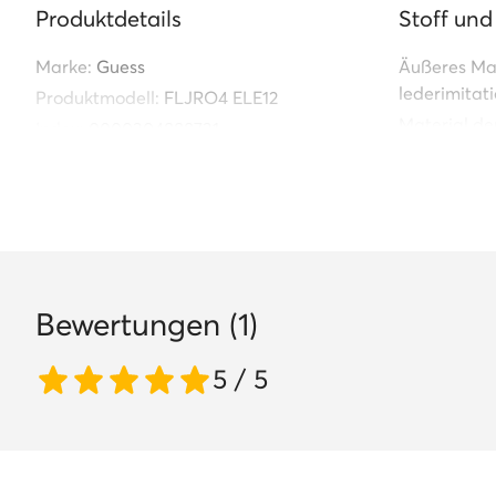
Produktdetails
Stoff und
Marke:
Guess
Äußeres Mat
lederimitati
Produktmodell:
FLJRO4 ELE12
Material de
Index:
0000304888731
Kunststoff
Bewertungen (1)
5 / 5
Bei uns findest Du nur Originalware