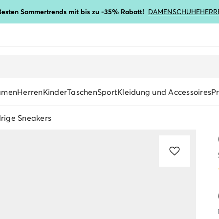
ßesten Sommertrends mit bis zu -35% Rabatt!
DAMENSCHUHE
HERR
amen
Herren
Kinder
Taschen
Sport
Kleidung und Accessoires
P
rige Sneakers