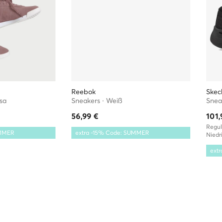
Reebok
Skec
sa
Sneakers · Weiß
Sneak
56,99
€
101,
Regul
UMMER
extra -15% Code: SUMMER
Niedri
ext