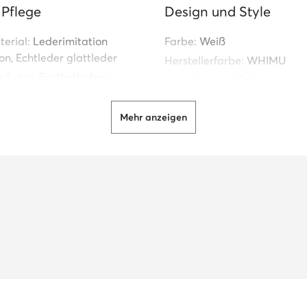
 Pflege
Design und Style
erial:
Lederimitation
Farbe:
Weiß
on, Echtleder glattleder
Herstellerfarbe:
WHIMU
r Sohle:
Synthetischer
Verschlussart:
Schnürung
Schuhspitze:
Rund
Mehr anzeigen
Absatz:
Flach
Bestimmung:
Für den Alltag
Einzelheiten:
Schnürsenkel au