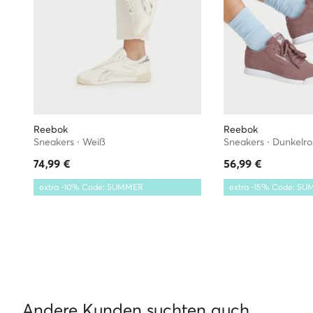
Reebok
Reebok
Sneakers · Weiß
Sneakers · Dunkelro
74,99
€
56,99
€
extra -10% Code: SUMMER
extra -15% Code: S
Andere Kunden suchten auch