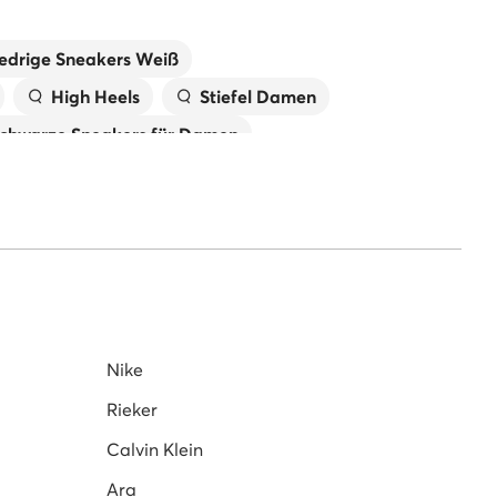
edrige Sneakers Weiß
High Heels
Stiefel Damen
chwarze Sneakers für Damen
fel für Damen
Grüne Schuhe für Damen
toletten für Damen
en 574
Sneaker Damen beige
Nike Schuhe für Damen
Nike
Rieker
Calvin Klein
Ara