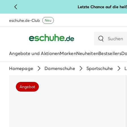
Letzte Chance auf die hei
eschuhe.de-Club
Neu
Angebote und Aktionen
Marken
Neuheiten
Bestsellers
D
Homepage
Damenschuhe
Sportschuhe
L
Angebot