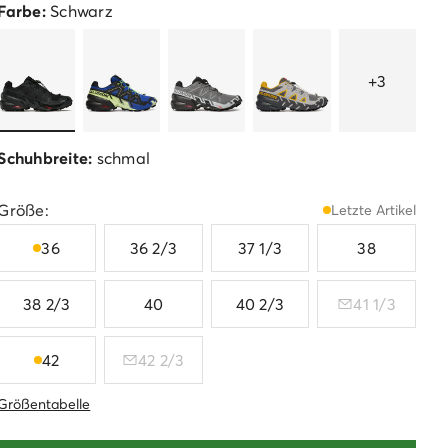
Farbe:
Schwarz
+3
Schuhbreite:
schmal
Größe:
Letzte Artikel
36
36 2/3
37 1/3
38
38 2/3
40
40 2/3
41 1/3
42
42 2/3
Größentabelle