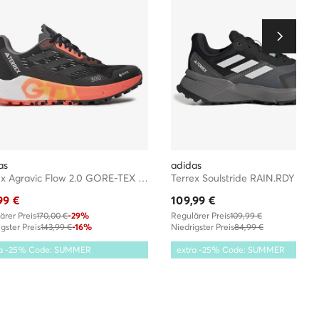
as
adidas
Terrex Agravic Flow 2.0 GORE-TEX Trail Running HR1146 · Laufschuhe
99
€
109,99
€
ärer Preis
170,00 €
-29%
Regulärer Preis
109,99 €
gster Preis
143,99 €
-16%
Niedrigster Preis
84,99 €
ra -25% Code: SUMMER
extra -25% Code: SUMMER