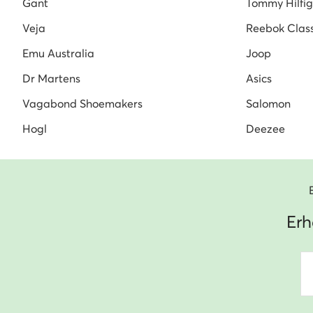
Gant
Tommy Hilfig
Veja
Reebok Class
Emu Australia
Joop
Dr Martens
Asics
Vagabond Shoemakers
Salomon
Hogl
Deezee
Erh