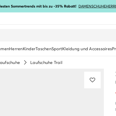
ßesten Sommertrends mit bis zu -35% Rabatt!
DAMENSCHUHE
HERR
amen
Herren
Kinder
Taschen
Sport
Kleidung und Accessoires
P
aufschuhe
Laufschuhe Trail