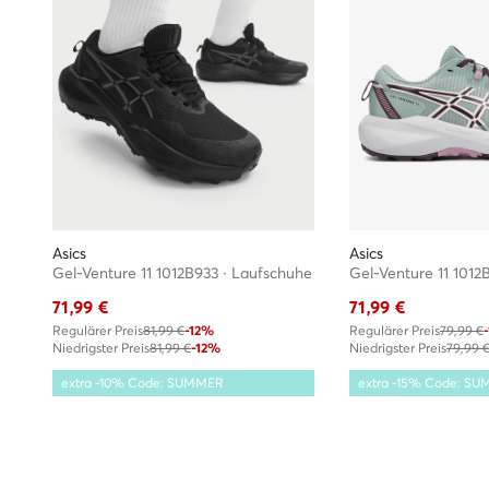
Bei uns findest Du nur Originalware
Alle Produkte aus dem Sortiment von eschuhe.de sind origina
Asics
Asics
Gel-Venture 11 1012B933 · Laufschuhe
Gel-Venture 11 1012
71,99
€
71,99
€
Regulärer Preis
81,99 €
-12%
Regulärer Preis
79,99 €
Niedrigster Preis
81,99 €
-12%
Niedrigster Preis
79,99 
extra -10% Code: SUMMER
extra -15% Code: S