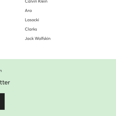
Calvin Klein
Ara
Lasocki
Clarks
Jack Wolfskin
n
tter