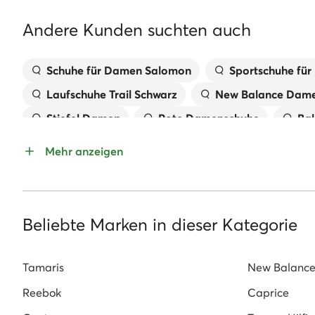
Andere Kunden suchten auch
Schuhe für Damen Salomon
Sportschuhe fü
Laufschuhe Trail Schwarz
New Balance Dame
Stiefel Damen
Rote Damenschuhe
Bal
Braune Schuhe für Damen
Damenschuhe or
Mehr anzeigen
Blaue Schuhe für Damen
Weiße Schuhe für 
Damenschuhe Marco Tozzi
Dr. Martens Sch
Gant Sneaker Damen
Guess Schuhe Damen
Beliebte Marken in dieser Kategorie
Tamaris
New Balanc
Reebok
Caprice