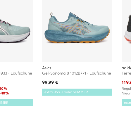
30-701 Kraków, Polska
Kontakt des Distributors:
biuro@amersports.com
l und kommen direkt von Herstellern oder bewährten Händlern.
Asics
adid
B933 · Laufschuhe
Gel-Sonoma 8 1012B771 · Laufschuhe
99,99
€
119,
-10%
Regul
extra -15% Code: SUMMER
€
-10%
Niedri
UMMER
ext