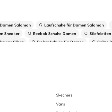
r Damen Salomon
Laufschuhe für Damen Salomon
n Sneaker
Reebok Schuhe Damen
Stiefelette
lerinas Silber
Rieker Schuhe für Damen
Grüne 
ange
Schwarze Schuhe für Damen
Schwarze Stie
Damen
Rieker Pantoletten für Damen
Weiße Pan
uhe für Damen
Schneeschuhe
New Balance Dam
Karl Lagerfeld Schuhe
Sneaker Damen Sale
e
Skechers
Vans