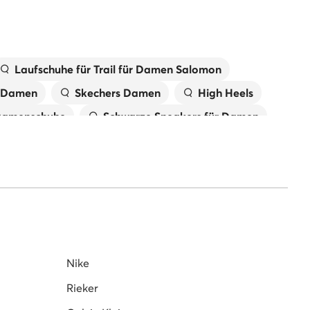
Laufschuhe für Trail für Damen Salomon
n Damen
Skechers Damen
High Heels
Damenschuhe
Schwarze Sneakers für Damen
fel für Damen
Grüne Schuhe für Damen
toletten für Damen
en 574
Sneaker Damen beige
Nike Schuhe für Damen
Nike
Rieker