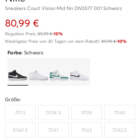
Sneakers Court Vision Mid Nn DN3577 001 Schwarz
80,99 €
Regulärer Preis:
89,99 €
-10%
Niedrigster Preis von 30 Tagen vor dem Rabatt:
89,99 €
-10%
Farbe:
Schwarz
Größe:
13
38.5
39
40
40.5
41
42
42.5