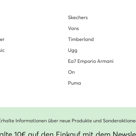
e
Skechers
Vans
er
Timberland
ic
Ugg
Ea7 Emporio Armani
On
Puma
Erhalte Informationen über neue Produkte und Sonderaktione
alte 10€ auf den Einkauf mit dem Newsle