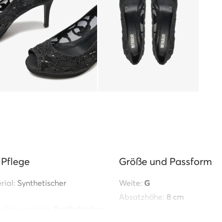
 Pflege
Größe und Passform
ial:
Synthetischer
Weite:
G
Absatzhöhe:
8 cm
r Einlegesohle:
Synthetischer
Schuhgewicht (kleinste Größ