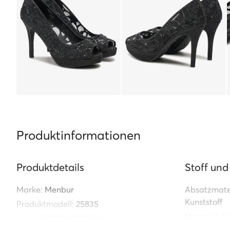
Produktinformationen
Produktdetails
Stoff und
Marke:
Menbur
Absatzmater
Kunststoff
Produktmodell:
25835
Material de
Index:
0000304505232
Kunststoff