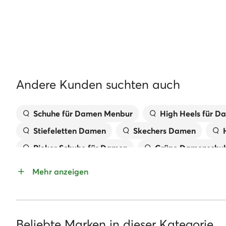
Inneres Mate
Kunststoff
Äußeres Mat
lederimitat
Material de
Kunststoff
Andere Kunden suchten auch
Verzierunge
Schuhe für Damen Menbur
High Heels für 
Stiefeletten Damen
Skechers Damen
Bei uns findest Du nur Originalware
Rieker Schuhe für Damen
Grüne Damenschu
Alle Produkte aus dem Sortiment von eschuhe.de sind origina
Schwarze Schuhe für Damen
Schwarze Stiefe
Mehr anzeigen
Rieker Pantoletten für Damen
Weiße Pantol
New Balance Damen 574
Sneaker Damen be
Sneaker Damen Sale
Nike Schuhe für Dame
Beliebte Marken in dieser Kategorie