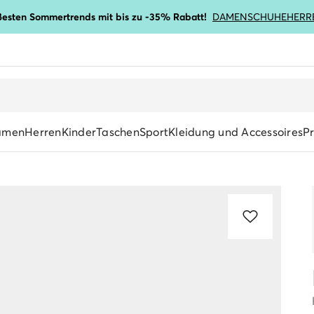
ßesten Sommertrends mit bis zu -35% Rabatt!
DAMENSCHUHE
HERR
amen
Herren
Kinder
Taschen
Sport
Kleidung und Accessoires
P