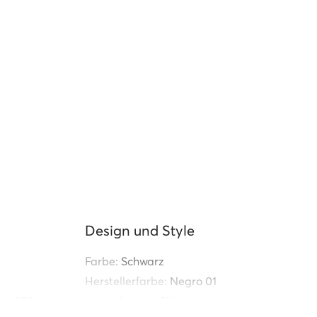
Design und Style
Farbe:
Schwarz
Herstellerfarbe:
Negro 01
e):
850 g
Verschlussart:
Slip-on