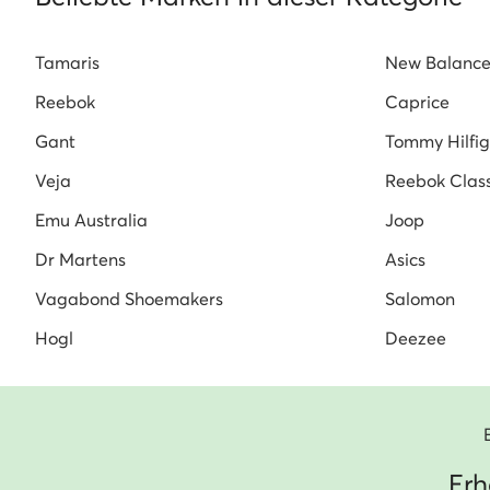
Tamaris
New Balanc
Reebok
Caprice
Gant
Tommy Hilfig
Veja
Reebok Class
Emu Australia
Joop
Dr Martens
Asics
Vagabond Shoemakers
Salomon
Hogl
Deezee
Erh