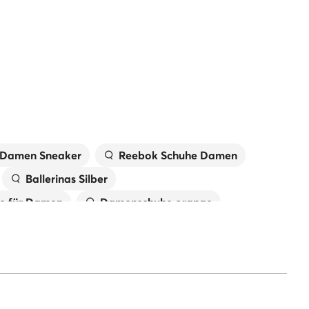
Schuhspitze:
Offen
Absatz:
Stilettoabsatz
Bestimmung:
Elegante Schuhe
 Damen Sneaker
Reebok Schuhe Damen
Ballerinas Silber
e für Damen
Damenschuhe orange
huhe für Damen
Weiße Schuhe für Damen
. Martens Schuhe für Damen
Schneeschuhe
Karl Lagerfeld Schuhe