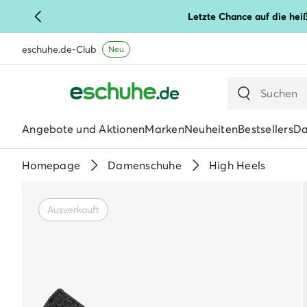
Letzte Chance auf die hei
eschuhe.de-Club
Neu
Angebote und Aktionen
Marken
Neuheiten
Bestsellers
D
Homepage
Damenschuhe
High Heels
Ausverkauft