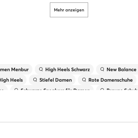
rial:
Synthetischer
Mehr anzeigen
erial:
Lederimitation
ion
r Sohle:
Synthetischer
n:
Zirkone
Damen Menbur
High Heels Schwarz
New Balance
High Heels
Stiefel Damen
Rote Damenschuhe
he
Schwarze Sneakers für Damen
Braune Schuh
l und kommen direkt von Herstellern oder bewährten Händlern.
l für Damen
Grüne Schuhe für Damen
Blaue Sc
etten für Damen
Damenschuhe Marco Tozzi
Dr
ige
Gant Sneaker Damen
Guess Schuhe Damen
n