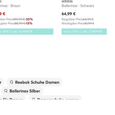
a
adidas
rinas · Braun
Ballerinas · Schwarz
9
€
64,99
€
ärer Preis
109,99 €
-30%
Regulärer Preis
64,99 €
gster Preis
88,99 €
-13%
Niedrigster Preis
61,99 €
ra -10% Code: SUMMER
extra -15% Code: SUMMER
r
Reebok Schuhe Damen
Ballerinas Silber
e für Damen
Damenschuhe orange
huhe für Damen
Weiße Schuhe für Damen