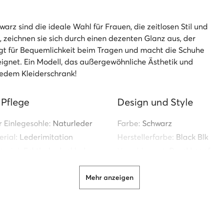
rz sind die ideale Wahl für Frauen, die zeitlosen Stil und
 zeichnen sie sich durch einen dezenten Glanz aus, der
orgt für Bequemlichkeit beim Tragen und macht die Schuhe
eignet. Ein Modell, das außergewöhnliche Ästhetik und
 jedem Kleiderschrank!
 Pflege
Design und Style
r Einlegesohle:
Naturleder
Farbe:
Schwarz
rial:
Lederimitation
Herstellerfarbe:
Black Blk
erial:
Echtleder lackleder
Verschlussart:
Druckknopf
r Sohle:
Gummi
Schuhspitze:
Rund
Mehr anzeigen
Absatz:
Flach
Bestimmung:
Für den Alltag