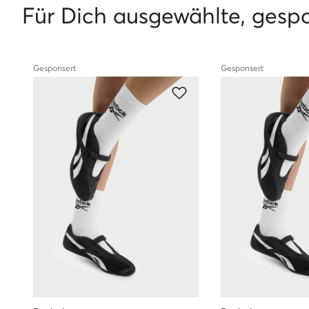
Für Dich ausgewählte, gesp
Gesponsert
Gesponsert
Bei uns findest Du nur Originalware
Alle Produkte aus dem Sortiment von eschuhe.de sind origina