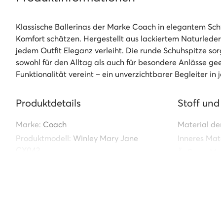
Klassische Ballerinas der Marke Coach in elegantem Schwa
Komfort schätzen. Hergestellt aus lackiertem Naturleder,
jedem Outfit Eleganz verleiht. Die runde Schuhspitze s
sowohl für den Alltag als auch für besondere Anlässe ge
Funktionalität vereint – ein unverzichtbarer Begleiter in
Produktdetails
Stoff und
Marke:
Coach
Material de
Produktmodell:
Winley Mary Jane
Inneres Mate
CX042
Äußeres Mat
Index:
0000304664755
Material de