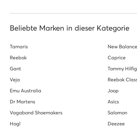
Rieker Pantoletten für Damen
Weiße Pantol
New Balance Damen 574
Sneaker Damen be
Sneaker Damen Sale
Nike Schuhe für Dame
Beliebte Marken in dieser Kategorie
Tamaris
New Balanc
Reebok
Caprice
Gant
Tommy Hilfig
Veja
Reebok Class
Emu Australia
Joop
Dr Martens
Asics
Vagabond Shoemakers
Salomon
Hogl
Deezee