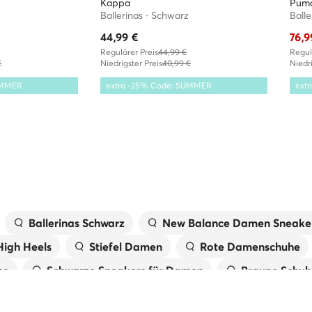
Kappa
Pum
Ballerinas · Schwarz
Balle
44,99
€
76,9
Regulärer Preis
44,99 €
Regul
€
Niedrigster Preis
40,99 €
Niedri
UMMER
extra -25% Code: SUMMER
ext
Ballerinas Schwarz
New Balance Damen Sneake
High Heels
Stiefel Damen
Rote Damenschuhe
he
Schwarze Sneakers für Damen
Braune Schuh
l für Damen
Grüne Schuhe für Damen
Blaue Sc