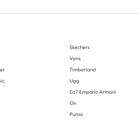
etten für Damen
Damenschuhe Marco Tozzi
Dr
ige
Gant Sneaker Damen
Guess Schuhe Damen
n
e
Skechers
Vans
er
Timberland
ic
Ugg
Ea7 Emporio Armani
On
Puma