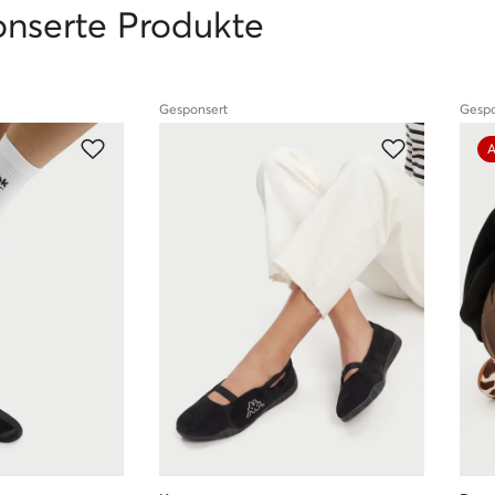
onserte Produkte
Gesponsert
Gespo
A
l und kommen direkt von Herstellern oder bewährten Händlern.