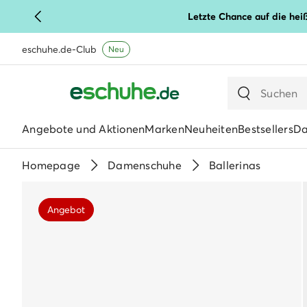
Letzte Chance auf die hei
eschuhe.de-Club
Neu
Angebote und Aktionen
Marken
Neuheiten
Bestsellers
D
Homepage
Damenschuhe
Ballerinas
Angebot