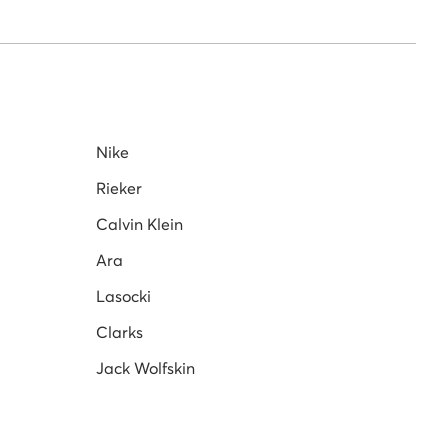
. Martens Schuhe für Damen
Schneeschuhe
Karl Lagerfeld Schuhe
Nike
Rieker
Calvin Klein
Ara
Lasocki
Clarks
Jack Wolfskin