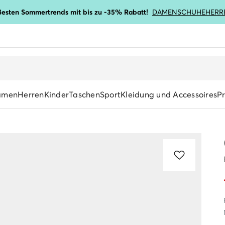
ßesten Sommertrends mit bis zu -35% Rabatt!
DAMENSCHUHE
HERR
amen
Herren
Kinder
Taschen
Sport
Kleidung und Accessoires
P