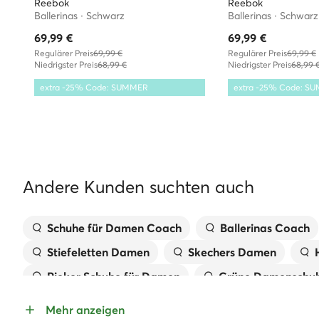
Reebok
Reebok
Ballerinas · Schwarz
Ballerinas · Schwarz
69,99
€
69,99
€
Regulärer Preis
69,99 €
Regulärer Preis
69,99 €
Niedrigster Preis
68,99 €
Niedrigster Preis
68,99 
extra -25% Code: SUMMER
extra -25% Code: S
Andere Kunden suchten auch
Schuhe für Damen Coach
Ballerinas Coach
Stiefeletten Damen
Skechers Damen
Rieker Schuhe für Damen
Grüne Damenschu
Schwarze Schuhe für Damen
Schwarze Stiefe
Mehr anzeigen