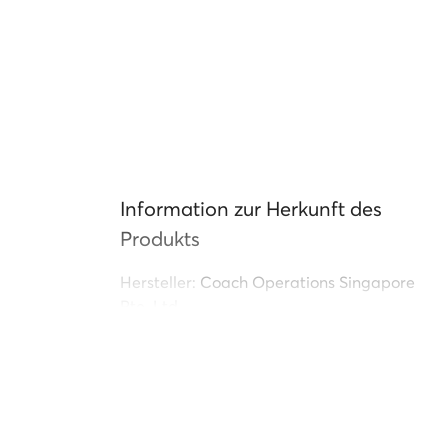
Information zur Herkunft des
Produkts
Hersteller:
Coach Operations Singapore
Pte. Ltd.
Adresse:
77 Robinson Road, 68896
Singapore
Kontakt:
eunotices@tapestry.com
Name des Distributors:
Coach
Operations Singapore Pte. Ltd.