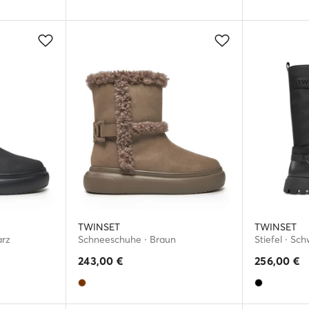
TWINSET
TWINSET
arz
Schneeschuhe · Braun
Stiefel · Sc
243,00
€
256,00
€