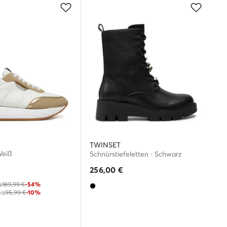
TWINSET
Weiß
Schnürstiefeletten · Schwarz
256,00
€
s
189,99 €
-54%
is
95,99 €
-10%