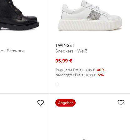
TWINSET
e · Schwarz
Sneakers · Weiß
95,99
€
Regulärer Preis
159,99 €
-40%
Niedrigster Preis
101,99 €
-5%
Angebot