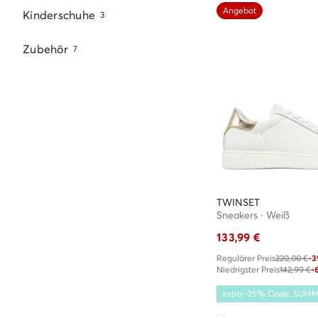
Angebot
Kinderschuhe
3
Zubehör
7
TWINSET
Sneakers · Weiß
133,99
€
Regulärer Preis
220,00 €
-
Niedrigster Preis
142,99 €
-
extra -25% Code: SUM