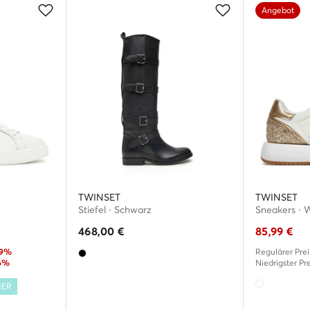
Angebot
TWINSET
TWINSET
Stiefel · Schwarz
Sneakers · 
468,00
€
85,99
€
39%
Regulärer Prei
6%
Niedrigster Pre
MER