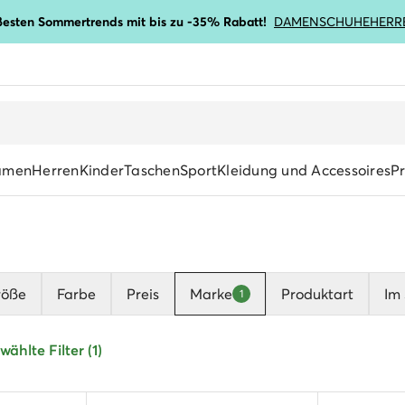
ßesten Sommertrends mit bis zu -35% Rabatt!
DAMENSCHUHE
HERR
amen
Herren
Kinder
Taschen
Sport
Kleidung und Accessoires
P
röße
Farbe
Preis
Marke
Produktart
Im 
1
ählte Filter (1)