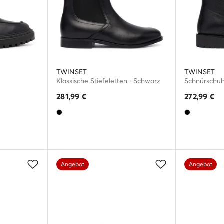
TWINSET
TWINSET
Klassische Stiefeletten · Schwarz
Schnürschuh
281,99
€
272,99
€
Angebot
Angebot