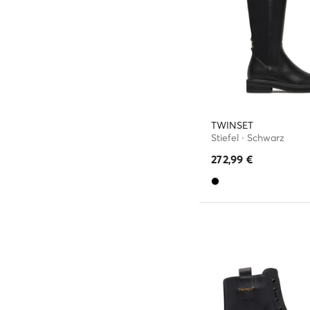
TWINSET
Stiefel · Schwarz
272,99
€