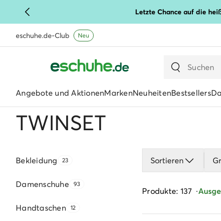
Letzte Chance auf die hei
eschuhe.de-Club
Neu
Angebote und Aktionen
Marken
Neuheiten
Bestsellers
D
TWINSET
Bekleidung
Sortieren
G
23
Damenschuhe
93
Produkte: 137
Ausgew
Handtaschen
12