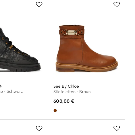
é
See By Chloé
e · Schwarz
Stiefeletten · Braun
600,00
€