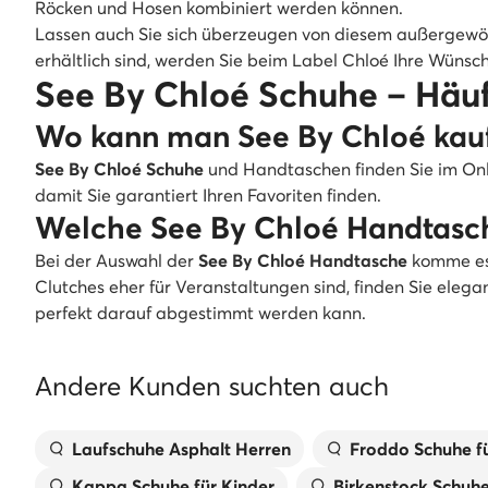
Röcken und Hosen kombiniert werden können.
Lassen auch Sie sich überzeugen von diesem außergewö
erhältlich sind, werden Sie beim Label Chloé Ihre Wünsc
See By Chloé Schuhe – Häuf
Wo kann man See By Chloé kau
See By Chloé Schuhe
und Handtaschen finden Sie im Onl
damit Sie garantiert Ihren Favoriten finden.
Welche See By Chloé Handtasch
Bei der Auswahl der
See By Chloé Handtasche
komme es 
Clutches eher für Veranstaltungen sind, finden Sie eleg
perfekt darauf abgestimmt werden kann.
Andere Kunden suchten auch
Laufschuhe Asphalt Herren
Froddo Schuhe fü
Kappa Schuhe für Kinder
Birkenstock Schuh