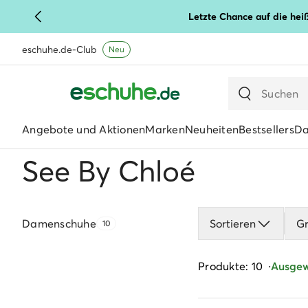
Letzte Chance auf die hei
eschuhe.de-Club
Neu
Angebote und Aktionen
Marken
Neuheiten
Bestsellers
D
See By Chloé
Damenschuhe
Sortieren
G
10
Produkte: 10
Ausgewä