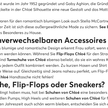
t wurde im Jahr 1952 gegründet und Gaby Aghion, die Gründer
kelte in der Chloé Silhouette eine neue Gestalt und das Mott
waren für den romantisch blumigen Look auch Stella McCartney
der Zeit ist sich diese außergewöhnliche Mode zu sichern.
See 
as Besonderes zu Hause.
unverwechselbaren Accessoires
 blumige und romantische Design erkennt Frau sofort, wenn si
agen werden können. Während Sie
Flip-Flops Chloé
für den Str
sind
Turnschuhe von Chloé
ebenso beliebt, da sie ein wahres
 jedem Outfit kombiniert werden. Zu kurzen Hosen und Shirt 
Weise auf. Gleichzeitig sind Jeans nahezu perfekt, um Flip-
Chloé
Handtasche nicht fehlen!
uhe, Flip-Flops oder Sneakers?
dingt haben muss, hat bei
Schuhen von Chloé
eine besonders 
edlen Pumps, High Heels und weiteren
Schuhen von Chloé
für 
en Jahreszeit auch schön warm bleiben, entscheiden Sie sich 