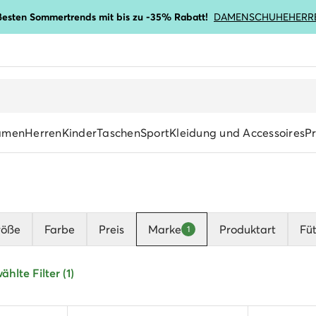
ßesten Sommertrends mit bis zu -35% Rabatt!
DAMENSCHUHE
HERR
amen
Herren
Kinder
Taschen
Sport
Kleidung und Accessoires
P
röße
Farbe
Preis
Marke
Produktart
Fü
1
hlte Filter (1)