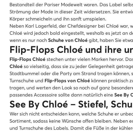
Bestandteil der Pariser Modewelt waren. Das Label selbs
Strömung der Mode in dieser Zeit widersetzen. Sie entwic
Körper schmeicheln und ihn sanft umspielen.
Neben Karl Lagerfeld, der Chefdesigner bei Chloé war, 
Chloé wird jedoch bald eingestellt, weshalb es jetzt an 
wenn es nur noch
Schuhe von Chloé
gibt, haben Sie etw
Flip-Flops Chloé und ihre 
Flip-Flops Chloé
stechen unter vielen Marken hervor. Das
Chloé
so vielseitig, dass sie zu jeder Gelegenheit getr
Stadtbummel oder die Party am Strand tragen können, 
Turnschuhe und
Flip-Flops von Chloé
können praktisch zu
tragen, und werten den Look so noch auf ganz besondere 
passendes Accessoire sollte dann natürlich eine
See By 
See By Chloé – Stiefel, Sch
Wer sich nicht entscheiden kann, welche Schuhe er unbe
Sortiment, sodass keine Wünsche offen bleiben. Neben 
und Turnschuhe des Labels. Damit die Füße in der kühler