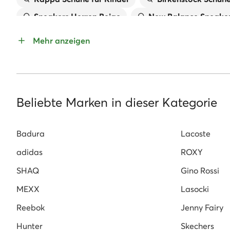
Sneakers Herren Beige
New Balance Sneaker
Pantoletten für Mädchen
Handtaschen MEX
Mehr anzeigen
Kappa Sneaker Damen
Geox Kinderschuhe
Sandaletten Mit Keilabsatz
Reebok Classic
Beliebte Marken in dieser Kategorie
Badura
Lacoste
adidas
ROXY
SHAQ
Gino Rossi
MEXX
Lasocki
Reebok
Jenny Fairy
Hunter
Skechers