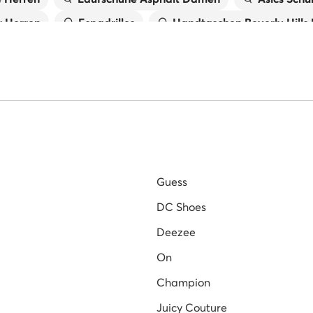
 Herren
Espadrilles
Handtaschen Beverly Hills
X
Laufschuhe Trail Damen
Birkenstock Damen
Tommy Hilfiger Schuhe Herren
Pantoletten für 
 Damen
Primigi Schuhe für Kinder
Guess
DC Shoes
Deezee
On
Champion
Juicy Couture