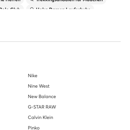
 Polo Club
Hoka Damen Laufschuhe
New Balance Damen
Jungen
Reebok Sneaker Herren
Nike
Nine West
New Balance
G-STAR RAW
Calvin Klein
Pinko