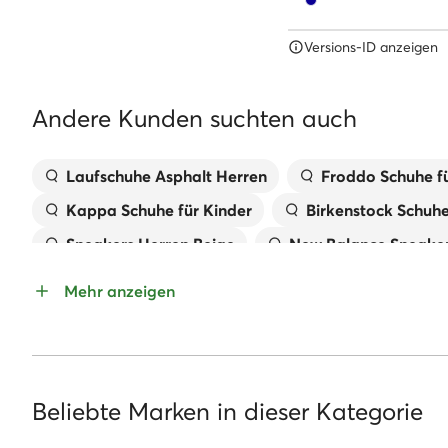
Versions-ID anzeigen
Andere Kunden suchten auch
Laufschuhe Asphalt Herren
Froddo Schuhe fü
Kappa Schuhe für Kinder
Birkenstock Schuh
Sneakers Herren Beige
New Balance Sneaker
Pantoletten für Mädchen
Handtaschen MEX
Mehr anzeigen
Kappa Sneaker Damen
Geox Kinderschuhe
Sandaletten Mit Keilabsatz
Reebok Classic
Beliebte Marken in dieser Kategorie