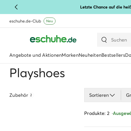
Letzte Chance auf die hei
eschuhe.de-Club
Neu
Angebote und Aktionen
Marken
Neuheiten
Bestsellers
D
Playshoes
Zubehör
Sortieren
G
2
Produkte: 2
Ausgewäh