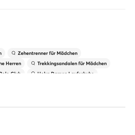
n
Zehentrenner für Mädchen
he Herren
Trekkingsandalen für Mädchen
 Polo Club
Hoka Damen Laufschuhe
New Balance Damen
Jungen
Reebok Sneaker Herren