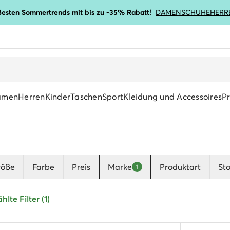
ßesten Sommertrends mit bis zu -35% Rabatt!
DAMENSCHUHE
HERR
amen
Herren
Kinder
Taschen
Sport
Kleidung und Accessoires
P
röße
Farbe
Preis
Marke
Produktart
Sto
1
lte Filter (1)