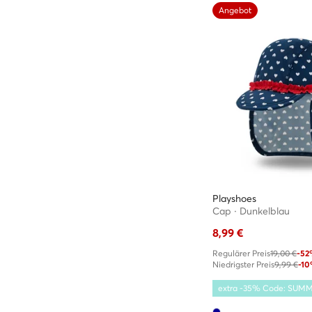
Angebot
Playshoes
Cap · Dunkelblau
8,99
€
Regulärer Preis
19,00 €
-5
Niedrigster Preis
9,99 €
-1
extra -35% Code: SUM