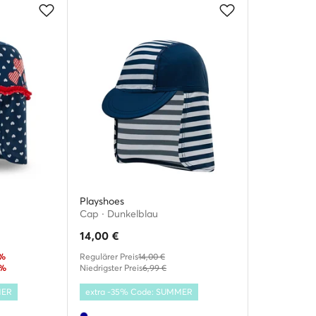
Playshoes
Cap · Dunkelblau
14,00
€
2%
Regulärer Preis
14,00 €
0%
Niedrigster Preis
6,99 €
MER
extra -35% Code: SUMMER