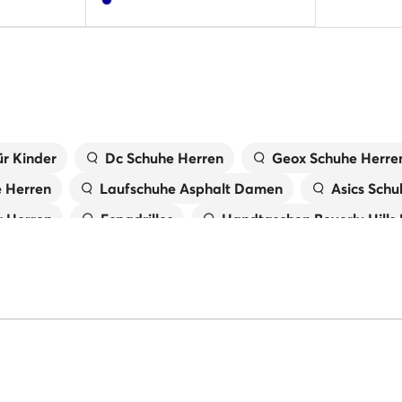
r Kinder
Dc Schuhe Herren
Geox Schuhe Herre
e Herren
Laufschuhe Asphalt Damen
Asics Schu
 Herren
Espadrilles
Handtaschen Beverly Hills
X
Laufschuhe Trail Damen
Birkenstock Damen
Tommy Hilfiger Schuhe Herren
Pantoletten für 
 Damen
Primigi Schuhe für Kinder