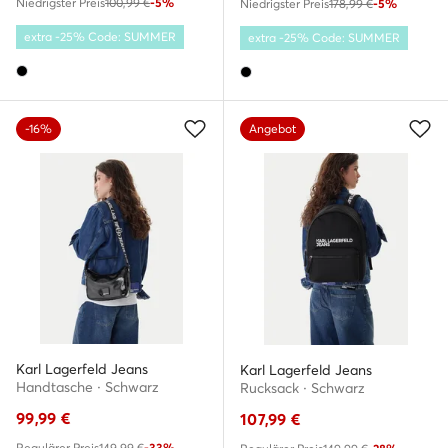
Niedrigster Preis
100,99 €
-5%
Niedrigster Preis
178,99 €
-5%
extra -25% Code: SUMMER
extra -25% Code: SUMMER
-16%
Angebot
Karl Lagerfeld Jeans
Karl Lagerfeld Jeans
Handtasche · Schwarz
Rucksack · Schwarz
99,99
€
107,99
€
Regulärer Preis
149,99 €
-33%