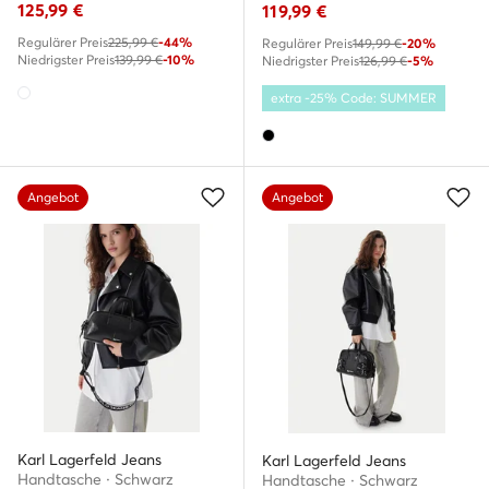
125,99
€
119,99
€
Regulärer Preis
225,99 €
-44%
Regulärer Preis
149,99 €
-20%
Niedrigster Preis
139,99 €
-10%
Niedrigster Preis
126,99 €
-5%
extra -25% Code: SUMMER
Angebot
Angebot
Karl Lagerfeld Jeans
Karl Lagerfeld Jeans
Handtasche · Schwarz
Handtasche · Schwarz