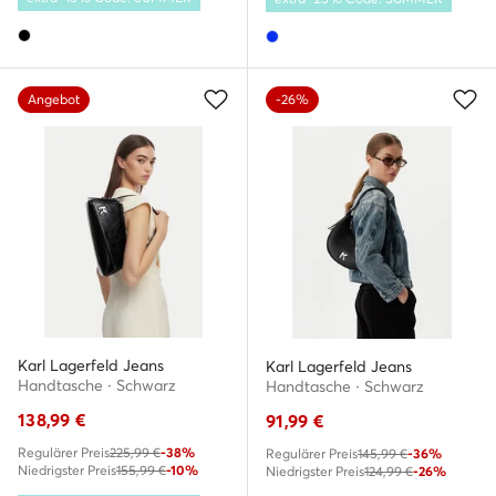
Angebot
-26%
Karl Lagerfeld Jeans
Karl Lagerfeld Jeans
Handtasche · Schwarz
Handtasche · Schwarz
138,99
€
91,99
€
Regulärer Preis
225,99 €
-38%
Regulärer Preis
145,99 €
-36%
Niedrigster Preis
155,99 €
-10%
Niedrigster Preis
124,99 €
-26%