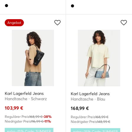
Angebot
Karl Lagerfeld Jeans
Karl Lagerfeld Jeans
Handtasche · Schwarz
Handtasche · Blau
103,99
€
168,99
€
Regulärer Preis
168,99 €
-38%
Regulärer Preis
168,99 €
Niedrigster Preis
116,99 €
-11%
Niedrigster Preis
148,99 €
extra -15% Code: SUMMER
extra -25% Code: SUMMER