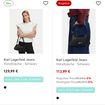
Neu
Angebot
Karl Lagerfeld Jeans
Karl Lagerfeld Jeans
Handtasche · Schwarz
Handtasche · Schwarz
129,99
€
113,99
€
Regulärer Preis
119,99 €
-5%
extra -25% Code: SUMMER
Niedrigster Preis
119,99 €
-5%
extra -15% Code: SUMMER