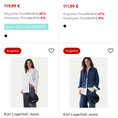
119,99
€
111,99
€
Regulärer Preis
149,99 €
-20%
Regulärer Preis
179,99 €
-37%
Niedrigster Preis
126,99 €
-5%
Niedrigster Preis
121,99 €
-8%
extra -25% Code: SUMMER
Angebot
Angebot
Karl Lagerfeld Jeans
Karl Lagerfeld Jeans