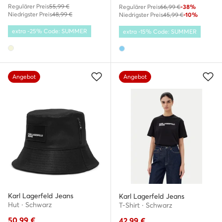
Regulärer Preis
55,99 €
Regulärer Preis
66,99 €
-38%
Niedrigster Preis
48,99 €
Niedrigster Preis
45,99 €
-10%
extra -25% Code: SUMMER
extra -15% Code: SUMMER
Angebot
Angebot
Karl Lagerfeld Jeans
Karl Lagerfeld Jeans
Hut · Schwarz
T-Shirt · Schwarz
50,99
€
42,99
€