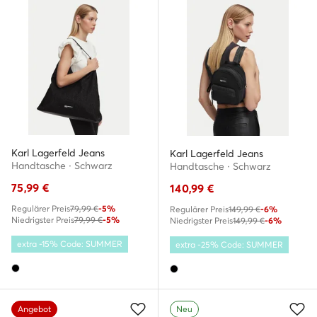
Karl Lagerfeld Jeans
Karl Lagerfeld Jeans
Handtasche · Schwarz
Handtasche · Schwarz
75,99
€
140,99
€
Regulärer Preis
79,99 €
-5%
Regulärer Preis
149,99 €
-6%
Niedrigster Preis
79,99 €
-5%
Niedrigster Preis
149,99 €
-6%
extra -15% Code: SUMMER
extra -25% Code: SUMMER
Angebot
Neu