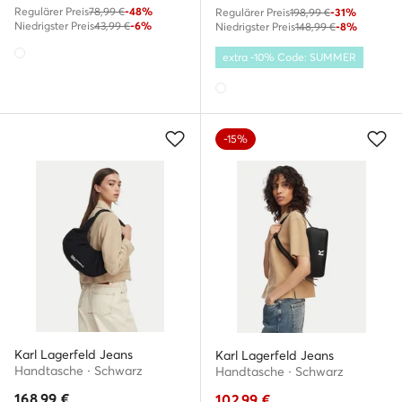
Regulärer Preis
78,99 €
-48%
Regulärer Preis
198,99 €
-31%
Niedrigster Preis
43,99 €
-6%
Niedrigster Preis
148,99 €
-8%
extra -10% Code: SUMMER
-15%
Karl Lagerfeld Jeans
Karl Lagerfeld Jeans
Handtasche · Schwarz
Handtasche · Schwarz
168,99
€
102,99
€