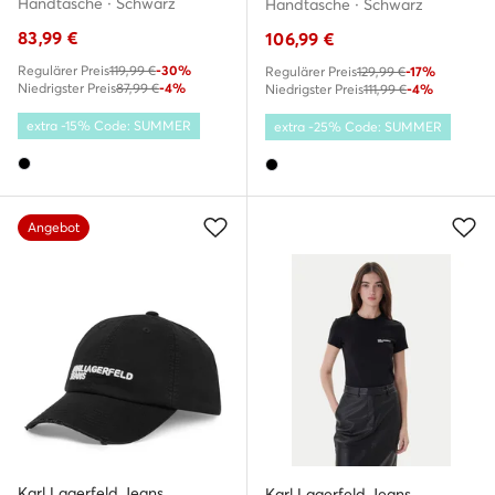
Handtasche · Schwarz
Handtasche · Schwarz
83,99
€
106,99
€
Regulärer Preis
119,99 €
-30%
Regulärer Preis
129,99 €
-17%
Niedrigster Preis
87,99 €
-4%
Niedrigster Preis
111,99 €
-4%
extra -15% Code: SUMMER
extra -25% Code: SUMMER
Angebot
Karl Lagerfeld Jeans
Karl Lagerfeld Jeans