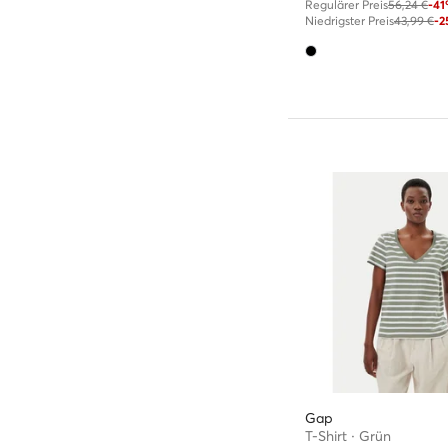
Regulärer Preis
56,24 €
-4
Niedrigster Preis
43,99 €
-
Gap
T-Shirt · Grün