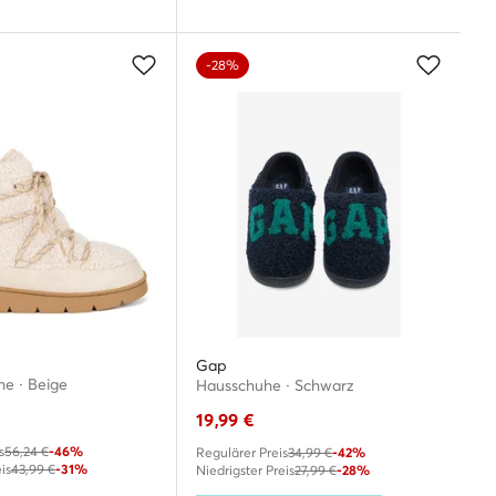
-28%
Gap
e · Beige
Hausschuhe · Schwarz
19,99
€
s
56,24 €
-46%
Regulärer Preis
34,99 €
-42%
is
43,99 €
-31%
Niedrigster Preis
27,99 €
-28%