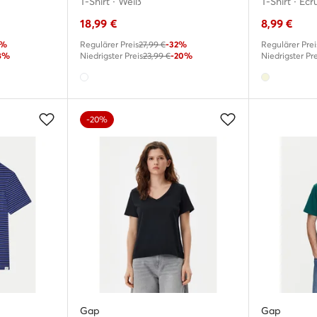
T-Shirt · Weiß
T-Shirt · Écr
18,99
€
8,99
€
5%
Regulärer Preis
27,99 €
-32%
Regulärer Prei
8%
Niedrigster Preis
23,99 €
-20%
Niedrigster Pre
-20%
Gap
Gap