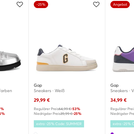
-25%
Angebot
Gap
Gap
farben
Sneakers · Weiß
Sneakers · V
29,99
€
34,99
€
0%
Regulärer Preis
64,99 €
-53%
Regulärer Prei
25%
Niedrigster Preis
39,99 €
-25%
Niedrigster Pre
extra -25% Code: SUMMER
extra -25%