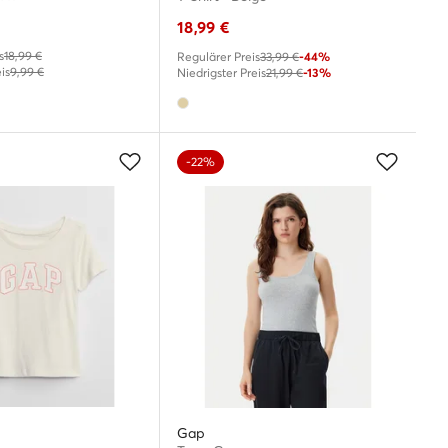
18,99
€
s
18,99 €
Regulärer Preis
33,99 €
-44%
is
9,99 €
Niedrigster Preis
21,99 €
-13%
-22%
Gap