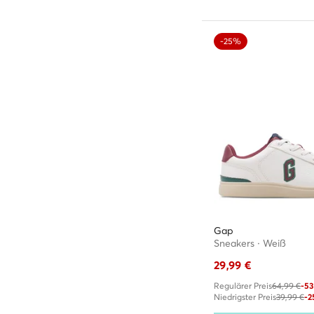
-25%
Gap
Sneakers · Weiß
29,99
€
Regulärer Preis
64,99 €
-5
Niedrigster Preis
39,99 €
-