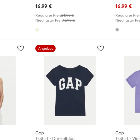
16,99
€
16,99
€
Regulärer Preis
24,99 €
Regulärer Prei
Niedrigster Preis
13,99 €
Niedrigster Pre
Angebot
Gap
Gap
T-Shirt · Dunkelblau
T-Shirt · Viol