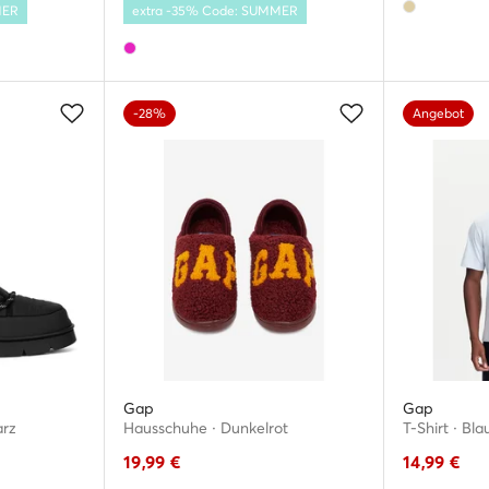
MER
extra -35% Code: SUMMER
-28%
Angebot
Gap
Gap
arz
Hausschuhe · Dunkelrot
T-Shirt · Bla
19,99
€
14,99
€