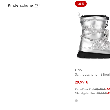
-25%
Kinderschuhe
13
Gap
Schneeschuhe · Silber
29,99
€
Regulärer Preis
59,99 €
-5
Niedrigster Preis
39,99 €
-