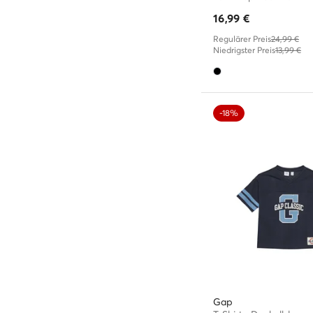
16,99
€
Regulärer Preis
24,99 €
Niedrigster Preis
13,99 €
-18%
Gap