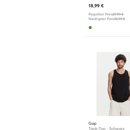
18,99
€
Regulärer Preis
27,99 €
Niedrigster Preis
13,99 €
Gap
Tank-Top · Schwarz