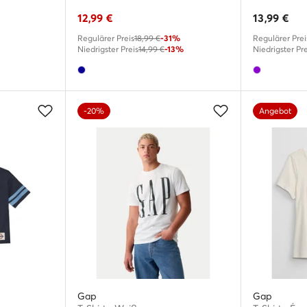
12,99
€
13,99
€
Regulärer Preis
18,99 €
-31%
Regulärer Prei
Niedrigster Preis
14,99 €
-13%
Niedrigster Pre
-20%
Angebot
Gap
Gap