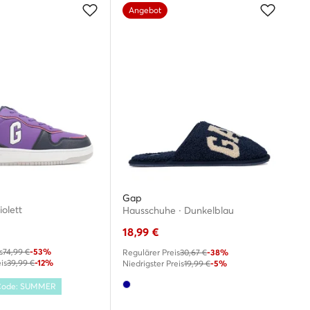
Angebot
Gap
iolett
Hausschuhe · Dunkelblau
18,99
€
s
74,99 €
-53%
Regulärer Preis
30,67 €
-38%
is
39,99 €
-12%
Niedrigster Preis
19,99 €
-5%
 Code: SUMMER