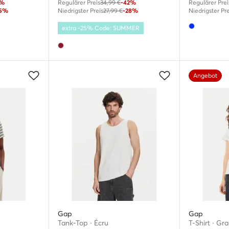
1%
Regulärer Preis
34,99 €
-42%
Regulärer Prei
25%
Niedrigster Preis
27,99 €
-28%
Niedrigster Pre
extra -25% Code: SUMMER
Angebot
Gap
Gap
Tank-Top · Écru
T-Shirt · Gr