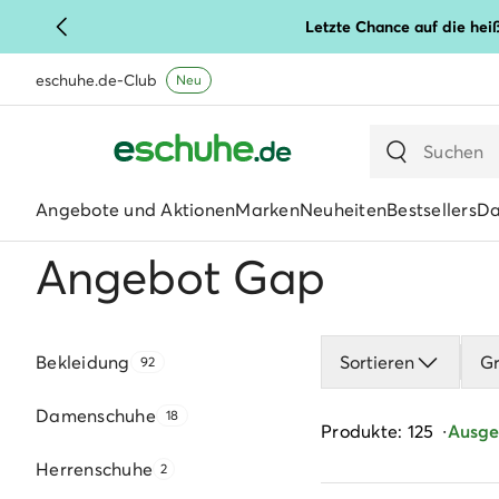
Letzte Chance auf die hei
eschuhe.de-Club
Neu
Angebote und Aktionen
Marken
Neuheiten
Bestsellers
D
Angebot Gap
Bekleidung
Sortieren
G
92
Damenschuhe
18
Produkte: 125
Ausgew
Herrenschuhe
2