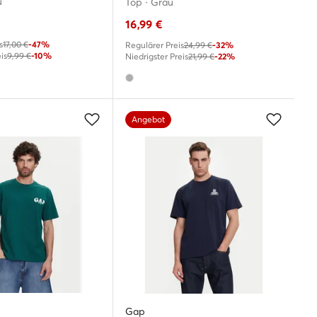
u
Top · Grau
16,99
€
s
17,00 €
-47%
Regulärer Preis
24,99 €
-32%
is
9,99 €
-10%
Niedrigster Preis
21,99 €
-22%
Angebot
Gap