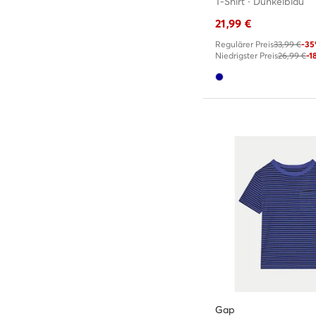
T-Shirt · Dunkelblau
21,99
€
Regulärer Preis
33,99 €
-3
Niedrigster Preis
26,99 €
-1
Gap