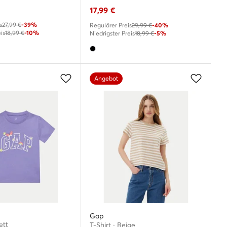
17,99
€
s
27,99 €
-39%
Regulärer Preis
29,99 €
-40%
is
18,99 €
-10%
Niedrigster Preis
18,99 €
-5%
Angebot
Gap
ett
T-Shirt · Beige