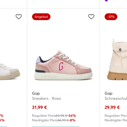
Angebot
-31%
Gap
Gap
Sneakers · Rosa
Schneeschuh
31,99
€
29,99
€
3%
Regulärer Preis
69,95 €
-54%
Regulärer Prei
25%
Niedrigster Preis
34,99 €
-8%
Niedrigster Pre