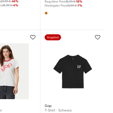
s
27,99 €
-46%
Regulärer Preis
15,99 €
-18%
is
15,99 €
-6%
Niedrigster Preis
13,99 €
-7%
Angebot
Gap
au
T-Shirt · Schwarz