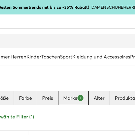
ßesten Sommertrends mit bis zu -35% Rabatt!
DAMENSCHUHE
HERR
amen
Herren
Kinder
Taschen
Sport
Kleidung und Accessoires
P
röße
Farbe
Preis
Marke
Alter
Produkta
1
ählte Filter (1)