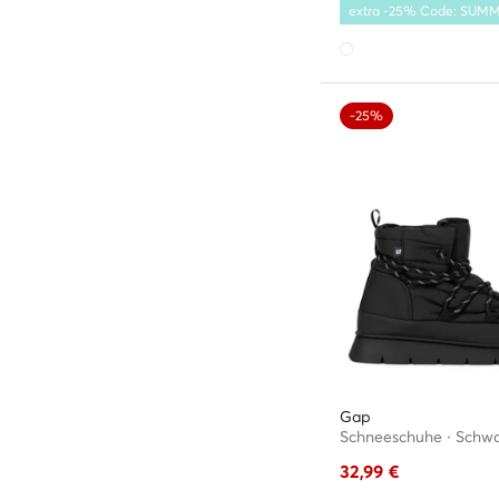
extra -25% Code: SUM
-25%
Gap
Schneeschuhe · Schw
32,99
€