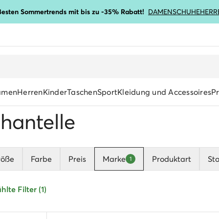
ßesten Sommertrends mit bis zu -35% Rabatt!
DAMENSCHUHE
HERR
amen
Herren
Kinder
Taschen
Sport
Kleidung und Accessoires
P
hantelle
röße
Farbe
Preis
Marke
Produktart
Sto
1
lte Filter (1)