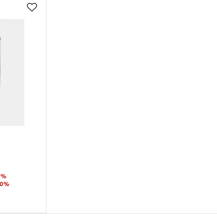
0%
60%