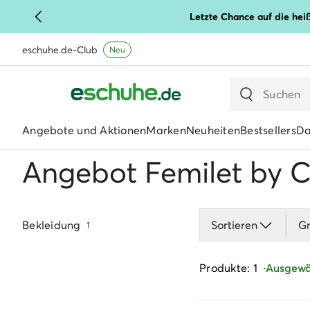
Letzte Chance auf die hei
eschuhe.de-Club
Neu
Angebote und Aktionen
Marken
Neuheiten
Bestsellers
D
Angebot Femilet by C
Bekleidung
Sortieren
G
1
Produkte: 1
Ausgewäh