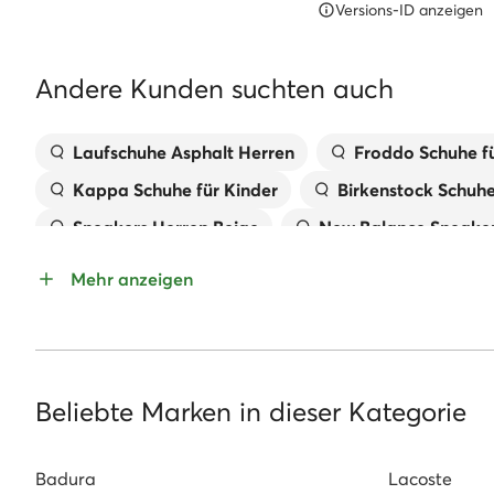
Versions-ID anzeigen
Andere Kunden suchten auch
Laufschuhe Asphalt Herren
Froddo Schuhe fü
Kappa Schuhe für Kinder
Birkenstock Schuh
Sneakers Herren Beige
New Balance Sneaker
Pantoletten für Mädchen
Handtaschen MEX
Mehr anzeigen
Kappa Sneaker Damen
Geox Kinderschuhe
Sandaletten Mit Keilabsatz
Reebok Classic
Beliebte Marken in dieser Kategorie
Badura
Lacoste