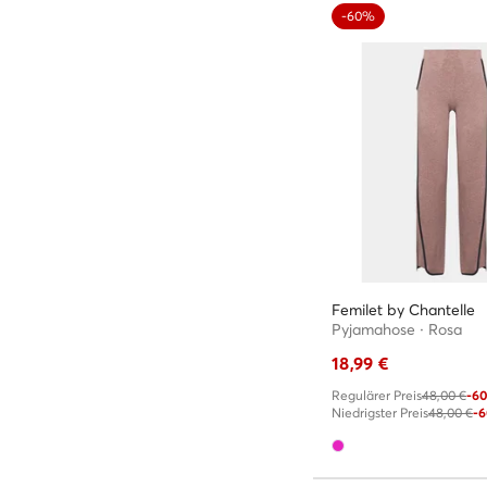
-60%
Femilet by Chantelle
Pyjamahose · Rosa
18,99
€
Regulärer Preis
48,00 €
-6
Niedrigster Preis
48,00 €
-