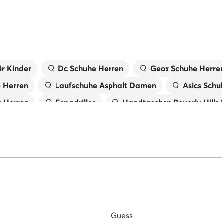
r Kinder
Dc Schuhe Herren
Geox Schuhe Herre
e Herren
Laufschuhe Asphalt Damen
Asics Schu
 Herren
Espadrilles
Handtaschen Beverly Hills
X
Laufschuhe Trail Damen
Birkenstock Damen
Tommy Hilfiger Schuhe Herren
Pantoletten für 
 Damen
Primigi Schuhe für Kinder
Guess