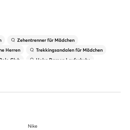
n
Zehentrenner für Mädchen
he Herren
Trekkingsandalen für Mädchen
 Polo Club
Hoka Damen Laufschuhe
New Balance Damen
Jungen
Reebok Sneaker Herren
Nike