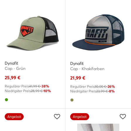
Dynafit
Dynafit
Cap · Grün
Cap · Khakifarben
25,99
€
21,99
€
Regulärer Preis
41,99 €
-38%
Regulärer Preis
30,00 €
-26%
Niedrigster Preis
28,99 €
-10%
Niedrigster Preis
23,99 €
-8%
Angebot
Angebot