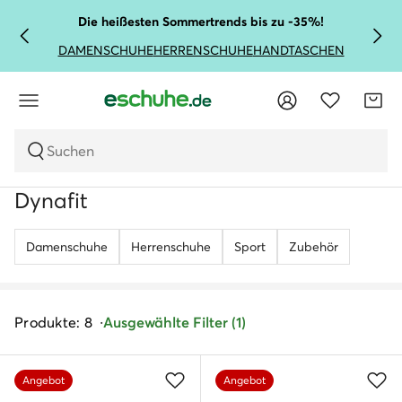
Die heißesten Sommertrends bis zu -35%!
DAMENSCHUHE
HERRENSCHUHE
HANDTASCHEN
Suchen
Dynafit
Damenschuhe
Herrenschuhe
Sport
Zubehör
Produkte: 8
Ausgewählte Filter (1)
Angebot
Angebot