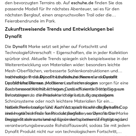
den bevorzugten Terrains ab. Auf
eschuhe.de
finden Sie das
passende Modell für Ihr nächstes Abenteuer, sei es für den
nächsten Berglauf, einen anspruchsvollen Trail oder die
Feierabendrunde im Park.
Zukunftsweisende Trends und Entwicklungen bei
Dynafit
Die
Dynafit
Marke setzt seit jeher auf Fortschritt und
Technologieführerschaft – Eigenschaften, die in jeder Kollektion
spürbar sind. Aktuelle Trends spiegeln sich beispielsweise in der
Weiterentwicklung von Materialien wider: besonders leichte
Mesh-Oberflächen, verbesserte Sohlenkonstruktionen und
nachhaltige Produktionsmethoden zeichnen die neuesten
Insbesondere die
Dynafit Laufschuhe Herren
und
Dynafit
Dynafit Modelle aus. Moderne Lauftechnologien sorgen für eine
Laufschuhe Damen
profitieren von einer engen
noch bessere Kraftübertragung und effiziente Dämpfung, um
Zusammenarbeit mit Athleten. Dadurch werden ständig neue
Belastungen zu minimieren und die Leistung zu steigern.
Innovationen in die Produkte integriert, z. B. anpassbare
Schnürsysteme oder noch leichtere Materialien für ein
natürlicheres Laufgefühl. Auch Accessoires wie die
Neben Performance und Komfort spielt Nachhaltigkeit eine
Dynafit Cap
sind heute nicht nur funktionale Begleiter, sondern setzen
immer größere Rolle im Produktportfolio von Dynafit. Die Marke
Design-Statements und spiegeln den sportiven Zeitgeist wider.
engagiert sich zunehmend für umweltschonende Fertigung und
verantwortungsbewusste Rohstoffauswahl, sodass Sie mit jedem
Dynafit Produkt nicht nur von technologischem Fortschritt,