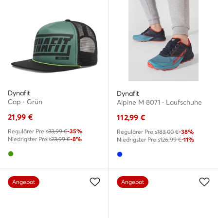
Dynafit
Dynafit
Cap · Grün
Alpine M 8071 · Laufschuhe
21,99
€
112,99
€
Regulärer Preis
33,99 €
-35%
Regulärer Preis
183,00 €
-38%
Niedrigster Preis
23,99 €
-8%
Niedrigster Preis
126,99 €
-11%
Angebot
Angebot