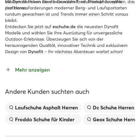
sondern auch von einer bewussten Produktionsphilosophie
Mit Dynafit haben Sie die Gewissheit, ein Produkt zu wählen, das
profitieren.
den Herausforderungen moderner Berg- und Laufsportarten
rundum gewachsen ist und Trends immer einen Schritt voraus
bleibt.
Entdecken Sie jetzt auf
eschuhe.de
die neuesten Dynafit
Modelle und wählen Sie Ihre Ausrüstung für unvergessliche
Outdoor-Erlebnisse. Überzeugen Sie sich von der
herausragenden Qualität, innovativer Technik und exklusivem
Design von
Dynafit
– Ihr nächstes Abenteuer wartet schon!
Mehr anzeigen
Andere Kunden suchten auch
Laufschuhe Asphalt Herren
Dc Schuhe Herren
Froddo Schuhe für Kinder
Geox Schuhe Herren