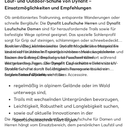
Lauf- und Outdoor-Schuhe von Dynafit –
Einsatzmöglichkeiten und Empfehlungen
Ob ambitioniertes Trailrunning, entspannte Wanderungen oder
schnelle Bergläufe: Die
Dynafit Laufschuhe Herren
und
Dynafit
Laufschuhe Damen
sind für herausfordernde Trails sowie für
befestigte Wege optimal geeignet. Das spezielle Sohlenprofil
sorgt für Grip auf steinigen, schlammigen oder schneebedeckten
Strecken. Die Leichtbauweise und atmungsaktiven Materialien
Auch im Alltag können leichte Dynafit Modelle überzeugen: Sie
sind ideal für schnelle Trainingseinheiten sowie ausgedehnte
lassen sich mühelos mit sportlich-urbaner Mode kombinieren und
Touren im Gebirge. Besonders bei wechselhaften
bieten dank ihrer Dämpfung und Passform Komfort während
Wetterbedingungen oder langen Laufeinheiten unterstützen
des gesamten Tages. Die
Dynafit Cap
schützt effektiv vor UV-
Dynafit Schuhe durch Feuchtigkeitsmanagement und ein
Strahlen und ist somit auf längeren Touren wie bei kurzen
angenehmes Fußklima.
Laufeinheiten ein unverzichtbares Accessoire.
Setzen Sie auf Dynafit, wenn Sie:
regelmäßig in alpinem Gelände oder im Wald
unterwegs sind,
Trails mit wechselnden Untergründen bevorzugen,
Leichtigkeit, Robustheit und Langlebigkeit suchen,
sowie auf aktuelle Innovationen in der
Die Auswahl der passenden Dynafit Laufschuhe für Damen und
Sportschuhtechnik Wert legen.
Herren hängt vom Einsatzbereich, dem persönlichen Laufstil und