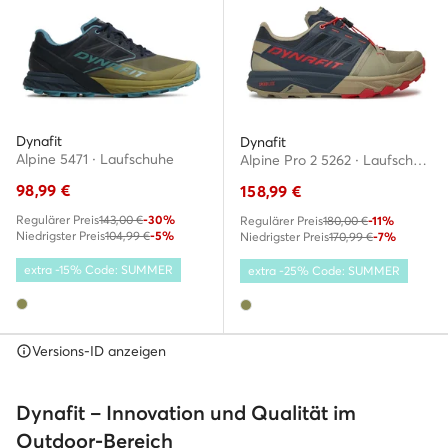
Dynafit
Dynafit
Alpine 5471 · Laufschuhe
Alpine Pro 2 5262 · Laufschuhe
98,99
€
158,99
€
Regulärer Preis
143,00 €
-30%
Regulärer Preis
180,00 €
-11%
Niedrigster Preis
104,99 €
-5%
Niedrigster Preis
170,99 €
-7%
extra -15% Code: SUMMER
extra -25% Code: SUMMER
Versions-ID anzeigen
Dynafit – Innovation und Qualität im
Outdoor-Bereich