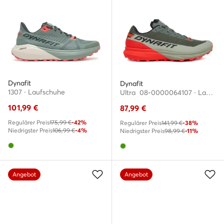
Dynafit
Dynafit
1307 · Laufschuhe
Ultra 08-0000064107 · Laufschuhe
101,99
€
87,99
€
Regulärer Preis
175,99 €
-42%
Regulärer Preis
141,99 €
-38%
Niedrigster Preis
106,99 €
-4%
Niedrigster Preis
98,99 €
-11%
Angebot
Angebot