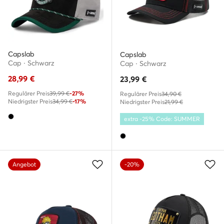
Capslab
Capslab
Cap · Schwarz
Cap · Schwarz
28,99
€
23,99
€
Regulärer Preis
39,99 €
-27%
Regulärer Preis
34,90 €
Niedrigster Preis
34,99 €
-17%
Niedrigster Preis
21,99 €
extra -25% Code: SUMMER
Angebot
-20%