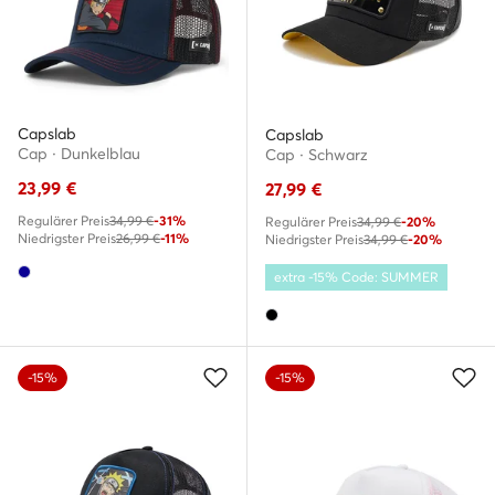
Capslab
Capslab
Cap · Dunkelblau
Cap · Schwarz
23,99
€
27,99
€
Regulärer Preis
34,99 €
-31%
Regulärer Preis
34,99 €
-20%
Niedrigster Preis
26,99 €
-11%
Niedrigster Preis
34,99 €
-20%
extra -15% Code: SUMMER
-15%
-15%