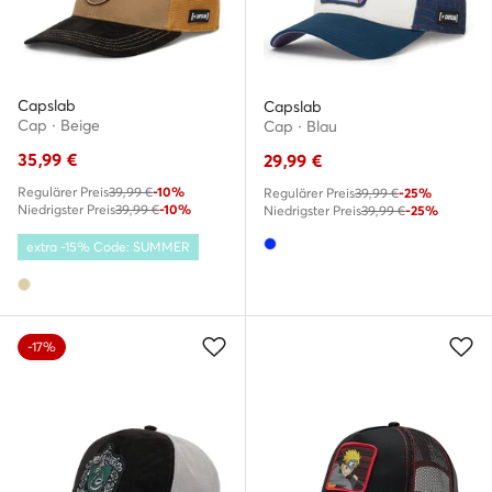
Capslab
Capslab
Cap · Beige
Cap · Blau
35,99
€
29,99
€
Regulärer Preis
39,99 €
-10%
Regulärer Preis
39,99 €
-25%
Niedrigster Preis
39,99 €
-10%
Niedrigster Preis
39,99 €
-25%
extra -15% Code: SUMMER
-17%