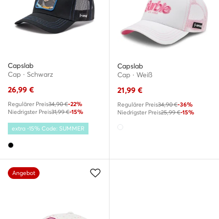
Capslab
Capslab
Cap · Schwarz
Cap · Weiß
26,99
€
21,99
€
Regulärer Preis
34,90 €
-22%
Regulärer Preis
34,90 €
-36%
Niedrigster Preis
31,99 €
-15%
Niedrigster Preis
25,99 €
-15%
extra -15% Code: SUMMER
Angebot