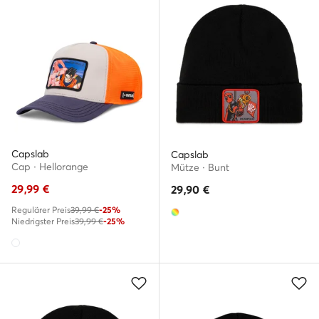
Capslab
Capslab
Cap · Hellorange
Mütze · Bunt
29,99
€
29,90
€
Regulärer Preis
39,99 €
-25%
Niedrigster Preis
39,99 €
-25%