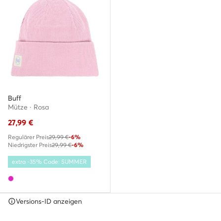
Buff
Mütze · Rosa
27,99
€
Regulärer Preis
29,99 €
-6%
Niedrigster Preis
29,99 €
-6%
extra -35% Code: SUMMER
Versions-ID anzeigen