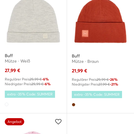
Buff
Buff
Mütze · Weiß
Mütze · Braun
27,99
€
21,99
€
Regulärer Preis
29,99 €
-6%
Regulärer Preis
29,99 €
-26%
Niedrigster Preis
29,99 €
-6%
Niedrigster Preis
27,99 €
-21%
extra -35% Code: SUMMER
extra -35% Code: SUMMER
Angebot