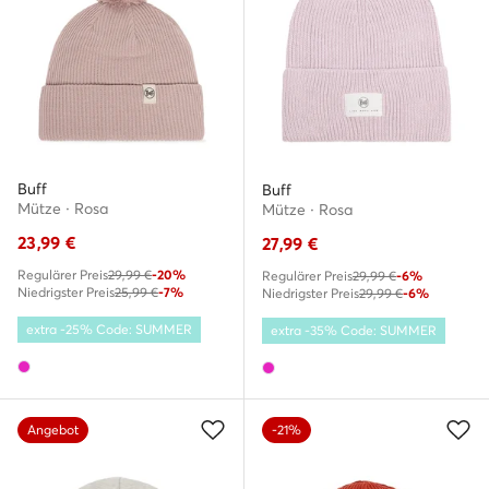
Buff
Buff
Mütze · Rosa
Mütze · Rosa
23,99
€
27,99
€
Regulärer Preis
29,99 €
-20%
Regulärer Preis
29,99 €
-6%
Niedrigster Preis
25,99 €
-7%
Niedrigster Preis
29,99 €
-6%
extra -25% Code: SUMMER
extra -35% Code: SUMMER
Angebot
-21%