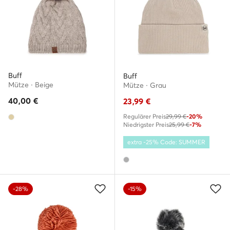
Buff
Buff
Mütze · Beige
Mütze · Grau
40,00
€
23,99
€
Regulärer Preis
29,99 €
-20%
Niedrigster Preis
25,99 €
-7%
extra -25% Code: SUMMER
-28%
-15%