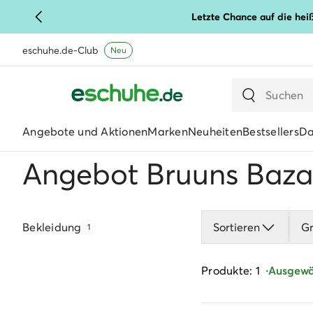
Letzte Chance auf die hei
eschuhe.de-Club
Neu
Angebote und Aktionen
Marken
Neuheiten
Bestsellers
D
Angebot Bruuns Baza
Bekleidung
Sortieren
G
1
Produkte: 1
Ausgewäh