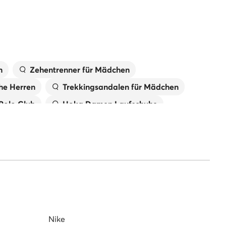
n
Zehentrenner für Mädchen
he Herren
Trekkingsandalen für Mädchen
 Polo Club
Hoka Damen Laufschuhe
New Balance Damen
Jungen
Reebok Sneaker Herren
Nike