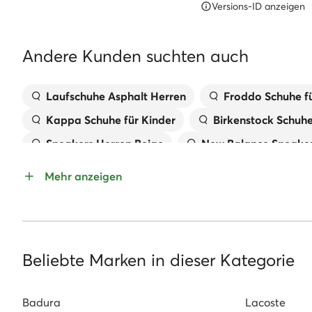
Versions-ID anzeigen
Andere Kunden suchten auch
Laufschuhe Asphalt Herren
Froddo Schuhe fü
Kappa Schuhe für Kinder
Birkenstock Schuh
Sneakers Herren Beige
New Balance Sneaker
Pantoletten für Mädchen
Handtaschen MEX
Mehr anzeigen
Kappa Sneaker Damen
Geox Kinderschuhe
Sandaletten Mit Keilabsatz
Reebok Classic
Beliebte Marken in dieser Kategorie
Badura
Lacoste