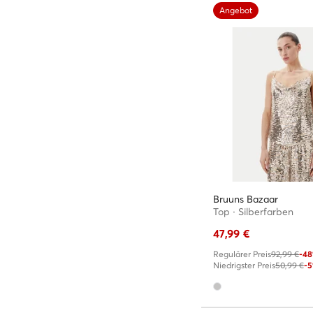
Angebot
Bruuns Bazaar
Top · Silberfarben
47,99
€
Regulärer Preis
92,99 €
-4
Niedrigster Preis
50,99 €
-