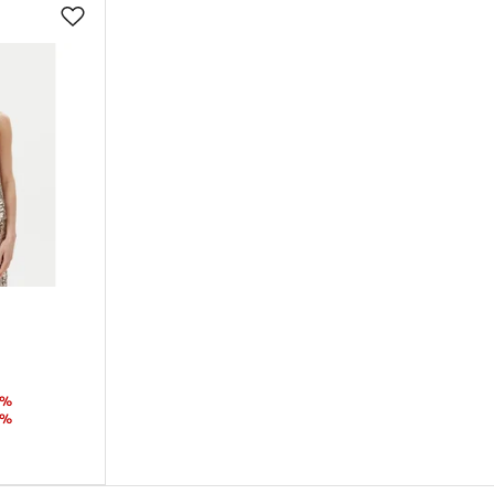
8%
5%