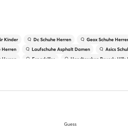
r Kinder
Dc Schuhe Herren
Geox Schuhe Herre
e Herren
Laufschuhe Asphalt Damen
Asics Schu
 Herren
Espadrilles
Handtaschen Beverly Hills
X
Laufschuhe Trail Damen
Birkenstock Damen
Tommy Hilfiger Schuhe Herren
Pantoletten für 
 Damen
Primigi Schuhe für Kinder
Guess