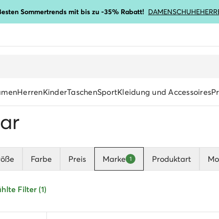
ßesten Sommertrends mit bis zu -35% Rabatt!
DAMENSCHUHE
HERR
amen
Herren
Kinder
Taschen
Sport
Kleidung und Accessoires
P
ar
röße
Farbe
Preis
Marke
Produktart
Mot
1
lte Filter (1)