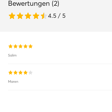
Bewertungen (2)
Funktion:
Te
vor Verletz
4.5 / 5
vor Beschä
Salim
Maren
Bei uns findest Du nur Originalware
Alle Produkte aus dem Sortiment von eschuhe.de sind origina