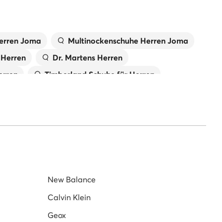
erren Joma
Multinockenschuhe Herren Joma
 Herren
Dr. Martens Herren
erren
Timberland Schuhe für Herren
für Herren
Puma Schuhe für Herren
schuhe adidas Originals
nce 574
Calvin Klein Schuhe Herren
en
Boss Schuhe Herren
New Balance
Calvin Klein
Geox