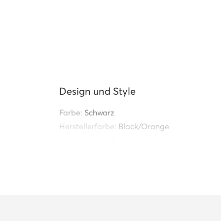
Design und Style
Farbe:
Schwarz
Herstellerfarbe:
Black/Orange
 cm
Verschlussart:
Schnürung
e):
270 g
Schuhspitze:
Rund
Absatz:
Flach
ft des
Bestimmung:
Für den Alltag
Einzelheiten:
Schnürsenkel aus Textil