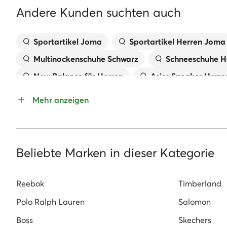
Andere Kunden suchten auch
Sportartikel Joma
Sportartikel Herren Joma
Multinockenschuhe Schwarz
Schneeschuhe H
New Balance für Herren
Asics Sneaker Herre
Schwarze Schuhe für Herren
Rote Schuhe für
Mehr anzeigen
Grüne Schuhe für Herren
Schwarze Sneakers 
Blaue Pantoletten für Herren
Weiße Schuhe f
Tommy Hilfiger Schuhe Herren
Sneaker für H
Beliebte Marken in dieser Kategorie
adidas Campus Herren
Mokassins Herren
Reebok
Timberland
Polo Ralph Lauren
Salomon
Boss
Skechers