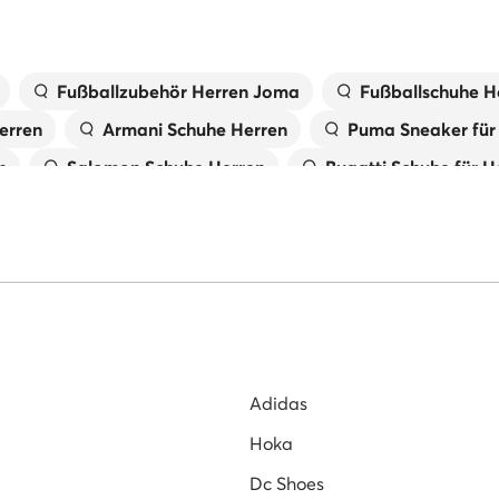
Fußballzubehör Herren Joma
Fußballschuhe H
erren
Armani Schuhe Herren
Puma Sneaker für
n
Salomon Schuhe Herren
Bugatti Schuhe für H
 Herren
Rieker Schuhe für Herren
Blaue Schuhe 
für Herren
Reebok Sneakers für Herren
Herren
ür Herren
Weiße Sneakers für Herren
New Bala
erren
On Schuhe Herren
Hoka Schuhe für Herr
Adidas
Hoka
Dc Shoes