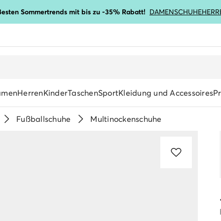
ßesten Sommertrends mit bis zu -35% Rabatt!
DAMENSCHUHE
HERR
amen
Herren
Kinder
Taschen
Sport
Kleidung und Accessoires
P
Fußballschuhe
Multinockenschuhe