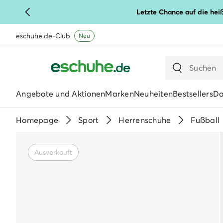
Letzte Chance auf die hei
eschuhe.de-Club
Neu
Angebote und Aktionen
Marken
Neuheiten
Bestsellers
D
Homepage
Sport
Herrenschuhe
Fußball
Ausverkauft