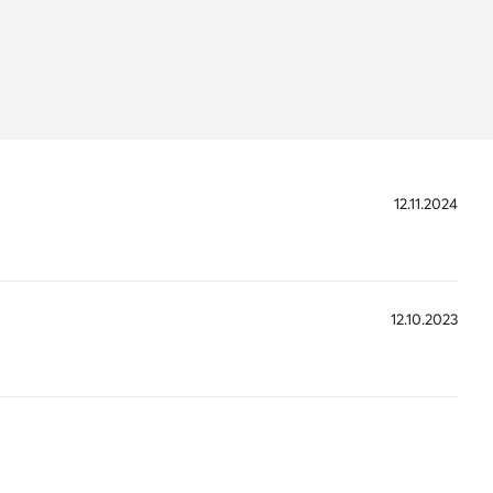
AJAL 134,
2
RT.COM
A SPORT
LLE
ILLO DE
12.11.2024
FO@JOMA-
12.10.2023