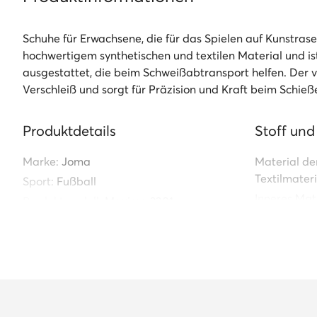
Schuhe für Erwachsene, die für das Spielen auf Kunstras
hochwertigem synthetischen und textilen Material und ist
ausgestattet, die beim Schweißabtransport helfen. Der
Verschleiß und sorgt für Präzision und Kraft beim Schieße
Produktdetails
Stoff und
Marke:
Joma
Material de
Textilmateri
Sport:
Fußball
Inneres Mate
Produktmodell:
Maxima 2301
MAXS2301TF
Äußeres Mat
lederimitat
Index:
0000302243440
Material de
Kunststoff
Technologie
Rotation
V