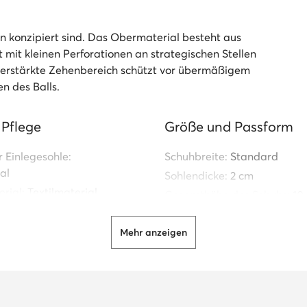
en konzipiert sind. Das Obermaterial besteht aus
 mit kleinen Perforationen an strategischen Stellen
 verstärkte Zehenbereich schützt vor übermäßigem
n des Balls.
 Pflege
Größe und Passform
r Einlegesohle:
Schuhbreite:
Standard
al
Sohlendicke:
2 cm
rial:
Textilmaterial
Gesamthöhe des Schuhs:
10
erial:
Lederimitation
Schuhgewicht (kleinste Größ
ion
Mehr anzeigen
r Sohle:
Synthetischer
Information zur Herkun
Produkts
n:
DIN-70
EVA
FLEXO
TS
Hersteller:
JOMA SPORT