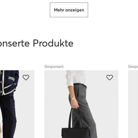
Tiefe:
7 cm
Mehr anzeigen
onserte Produkte
l und kommen direkt von Herstellern oder bewährten Händlern.
Gesponsert
Gespo