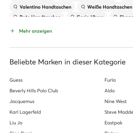
Valentino Handtaschen
Weiße Handtaschen
Rote Handtaschen
Casio Uhren
Skage
Diesel Uhren
Schmuck Silber
Nine Wes
Mehr anzeigen
Schwarze Handschuhe
Eisbär Mützen
Grüne Handtaschen
Beliebte Marken in dieser Kategorie
Guess
Furla
Beverly Hills Polo Club
Aldo
Jacquemus
Nine West
Karl Lagerfeld
Steve Madd
Liu Jo
Eastpak