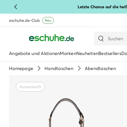
Letzte Chance auf die hei
eschuhe.de-Club
Neu
Angebote und Aktionen
Marken
Neuheiten
Bestsellers
D
Homepage
Handtaschen
Abendtaschen
Ausverkauft