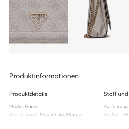
Produktinformationen
Produktdetails
Stoff und
Marke:
Guess
Ausführung:
Verschlussart:
Magnetclip, Klappe
Steifheit:
Ha
Produktmodell:
Noelle (BD) HWBD78