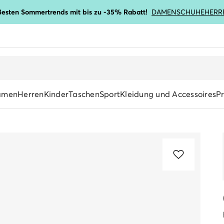
ßesten Sommertrends mit bis zu -35% Rabatt!
DAMENSCHUHE
HERR
amen
Herren
Kinder
Taschen
Sport
Kleidung und Accessoires
P