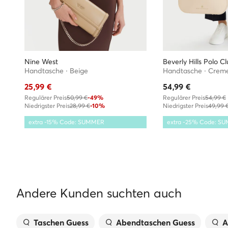
Nine West
Beverly Hills Polo C
Handtasche · Beige
Handtasche · Crem
25,99
€
54,99
€
Regulärer Preis
50,99 €
-49%
Regulärer Preis
54,99 €
Niedrigster Preis
28,99 €
-10%
Niedrigster Preis
49,99 
extra -15% Code: SUMMER
extra -25% Code: S
Andere Kunden suchten auch
Taschen Guess
Abendtaschen Guess
A