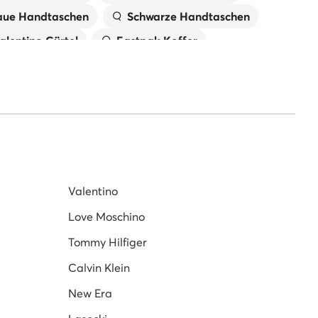
aue Handtaschen
Schwarze Handtaschen
alentino Gürtel
Eastpak Koffer
rringe Schwarz
Armbänder Silber
eige Handtaschen
Valentino Umhängetaschen
Valentino
Love Moschino
Tommy Hilfiger
Calvin Klein
New Era