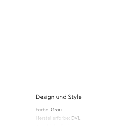
Design und Style
Farbe:
Grau
Herstellerfarbe:
DVL
Anzahl der Fächer:
1