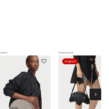
Standfüße unter der Tasche:
Nein
Bestimmung:
Elegante Schuhe
nsert
Gesponsert
Angebot