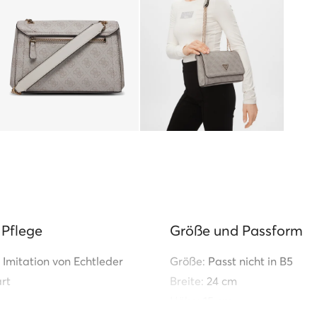
 Pflege
Größe und Passform
Imitation von Echtleder
Größe:
Passt nicht in B5
rt
Breite:
24 cm
Höhe:
15 cm