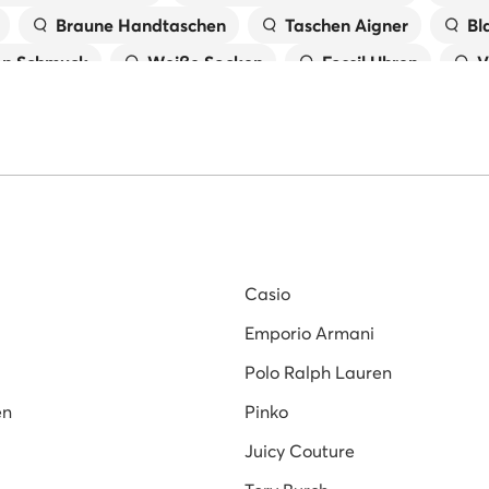
Braune Handtaschen
Taschen Aigner
Bl
n Schmuck
Weiße Socken
Fossil Uhren
V
t taschen
Skagen Uhren
Timex Uhren
Oh
Schwarze Socken
Schwarze Umhängetaschen
B
Casio
Emporio Armani
Polo Ralph Lauren
en
Pinko
Juicy Couture