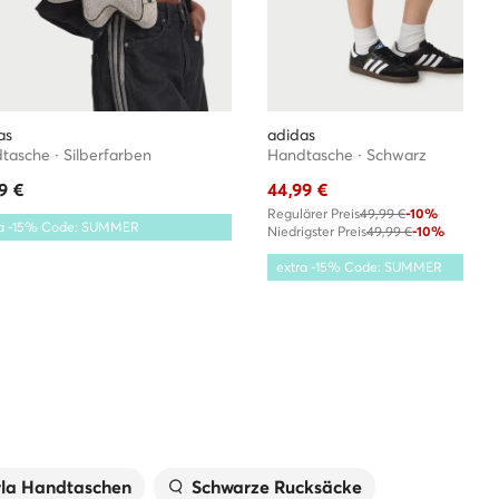
as
adidas
tasche · Silberfarben
Handtasche · Schwarz
9
€
44,99
€
Regulärer Preis
49,99 €
-10%
ra -15% Code: SUMMER
Niedrigster Preis
49,99 €
-10%
extra -15% Code: SUMMER
rla Handtaschen
Schwarze Rucksäcke