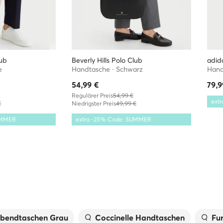
lub
Beverly Hills Polo Club
adid
e
Handtasche · Schwarz
Hand
54,99
€
79,9
Regulärer Preis
54,99 €
ext
€
Niedrigster Preis
49,99 €
UMMER
extra -25% Code: SUMMER
bendtaschen Grau
Coccinelle Handtaschen
Fu