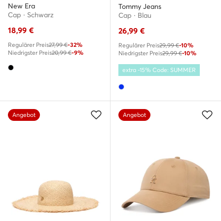
New Era
Tommy Jeans
Cap · Schwarz
Cap · Blau
18,99
€
26,99
€
Regulärer Preis
27,99 €
-32%
Regulärer Preis
29,99 €
-10%
Niedrigster Preis
20,99 €
-9%
Niedrigster Preis
29,99 €
-10%
extra -15% Code: SUMMER
Angebot
Angebot