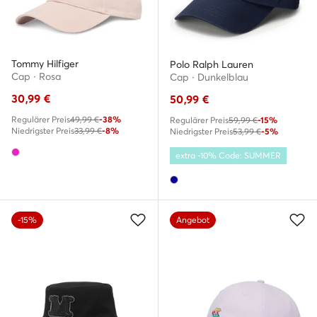
Tommy Hilfiger
Polo Ralph Lauren
Cap · Rosa
Cap · Dunkelblau
30,99
€
50,99
€
Regulärer Preis
49,99 €
-38%
Regulärer Preis
59,99 €
-15%
Niedrigster Preis
33,99 €
-8%
Niedrigster Preis
53,99 €
-5%
extra -10% Code: SUMMER
-15%
Angebot