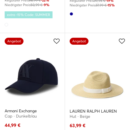
Regulärer Preis
58,99 €
-22%
Regulärer Preis
39,95 €
-19%
Niedrigster Preis
50,99 €
-9%
Niedrigster Preis
37,99 €
-15%
extra -15% Code: SUMMER
Angebot
Angebot
Armani Exchange
LAUREN RALPH LAUREN
Cap · Dunkelblau
Hut · Beige
44,99
€
63,99
€