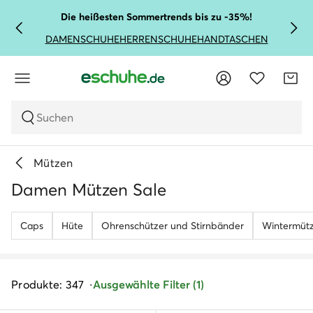
Die heißesten Sommertrends bis zu -35%!
DAMENSCHUHE
HERRENSCHUHE
HANDTASCHEN
Suchen
Mützen
Damen Mützen Sale
Caps
Hüte
Ohrenschützer und Stirnbänder
Wintermüt
Produkte: 347
Ausgewählte Filter (1)