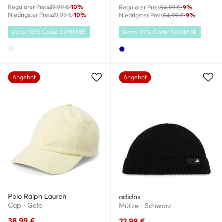
Regulärer Preis
29,99 €
-10%
Regulärer Preis
54,99 €
-9%
Niedrigster Preis
29,99 €
-10%
Niedrigster Preis
54,99 €
-9%
extra -15% Code: SUMMER
extra -15% Code: SUMMER
Angebot
Angebot
Polo Ralph Lauren
adidas
Cap · Gelb
Mütze · Schwarz
38,99
€
22,99
€