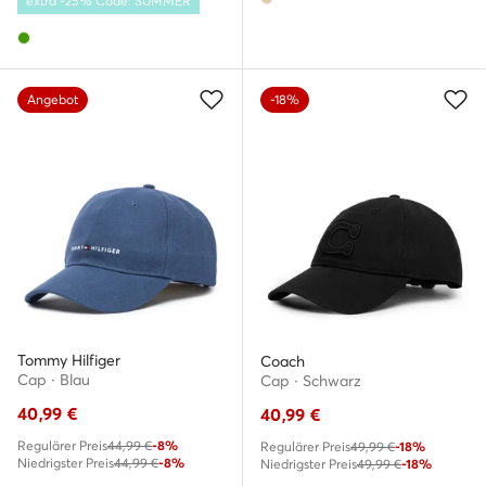
extra -25% Code: SUMMER
Angebot
-18%
Tommy Hilfiger
Coach
Cap · Blau
Cap · Schwarz
40,99
€
40,99
€
Regulärer Preis
44,99 €
-8%
Regulärer Preis
49,99 €
-18%
Niedrigster Preis
44,99 €
-8%
Niedrigster Preis
49,99 €
-18%