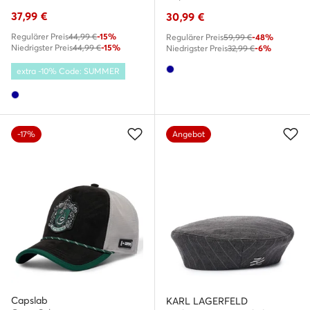
37,99
€
30,99
€
Regulärer Preis
44,99 €
-15%
Regulärer Preis
59,99 €
-48%
Niedrigster Preis
44,99 €
-15%
Niedrigster Preis
32,99 €
-6%
extra -10% Code: SUMMER
-17%
Angebot
Capslab
KARL LAGERFELD