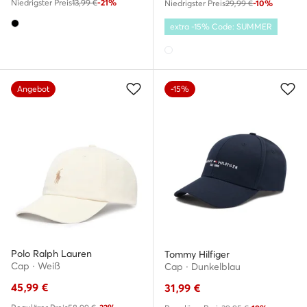
Niedrigster Preis
13,99 €
-21%
Niedrigster Preis
29,99 €
-10%
extra -15% Code: SUMMER
Angebot
-15%
Polo Ralph Lauren
Tommy Hilfiger
Cap · Weiß
Cap · Dunkelblau
45,99
€
31,99
€