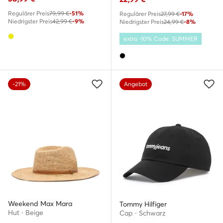
Regulärer Preis
79,99 €
-51%
Regulärer Preis
27,99 €
-17%
Niedrigster Preis
42,99 €
-9%
Niedrigster Preis
24,99 €
-8%
extra -10% Code: SUMMER
-21%
Angebot
Weekend Max Mara
Tommy Hilfiger
Hut · Beige
Cap · Schwarz