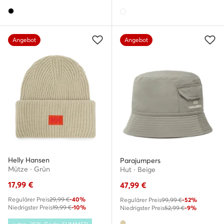
Angebot
Angebot
Helly Hansen
Parajumpers
Mütze · Grün
Hut · Beige
17,99
€
47,99
€
Regulärer Preis
29,99 €
-40%
Regulärer Preis
99,99 €
-52%
Niedrigster Preis
19,99 €
-10%
Niedrigster Preis
52,99 €
-9%