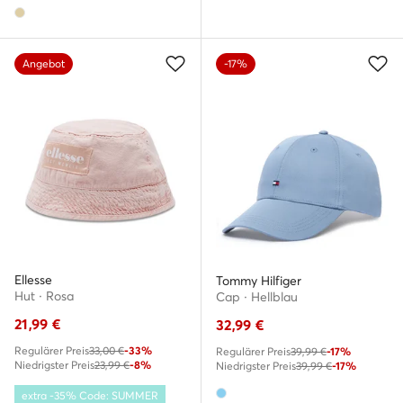
Angebot
-17%
Ellesse
Tommy Hilfiger
Hut · Rosa
Cap · Hellblau
21,99
€
32,99
€
Regulärer Preis
33,00 €
-33%
Regulärer Preis
39,99 €
-17%
Niedrigster Preis
23,99 €
-8%
Niedrigster Preis
39,99 €
-17%
extra -35% Code: SUMMER