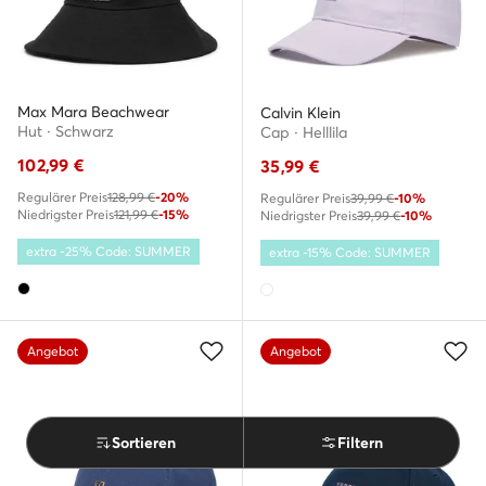
Max Mara Beachwear
Calvin Klein
Hut · Schwarz
Cap · Helllila
102,99
€
35,99
€
Regulärer Preis
128,99 €
-20%
Regulärer Preis
39,99 €
-10%
Niedrigster Preis
121,99 €
-15%
Niedrigster Preis
39,99 €
-10%
extra -25% Code: SUMMER
extra -15% Code: SUMMER
Angebot
Angebot
Sortieren
Filtern