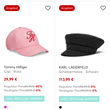
Angebot
Angebot
Tommy Hilfiger
KARL LAGERFELD
Cap · Rosa
Schiebermütze · Schwarz
29,99
€
113,99
€
Regulärer Preis
49,99 €
-40%
Regulärer Preis
119,99 €
-5%
Niedrigster Preis
31,99 €
-6%
Niedrigster Preis
119,99 €
-5%
extra -10% Code: SUMMER
extra -15% Code: SUMMER