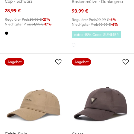
Cap · Schwarz
Baskenmütze · Dunkelgrau
28,99
€
93,99
€
Regulärer Preis
39,99 €
-27%
Regulärer Preis
99,99 €
-6%
Niedrigster Preis
34,99 €
-17%
Niedrigster Preis
99,99 €
-6%
extra -15% Code: SUMMER
Angebot
Angebot
Calvin Klein