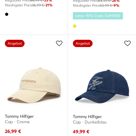
Regulärer Preis
44,99 €
-35%
Regulärer Preis
64,99 €
-26%
Niedrigster Preis
36,99 €
-21%
Niedrigster Preis
52,99 €
-9%
extra -15% Code: SUMMER
Angebot
Angebot
Tommy Hilfiger
Tommy Hilfiger
Cap · Creme
Cap · Dunkelblau
26,99
€
49,99
€