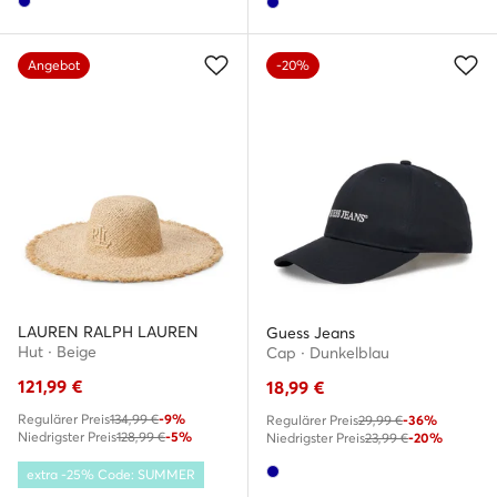
Angebot
-20%
LAUREN RALPH LAUREN
Guess Jeans
Hut · Beige
Cap · Dunkelblau
121,99
€
18,99
€
Regulärer Preis
134,99 €
-9%
Regulärer Preis
29,99 €
-36%
Niedrigster Preis
128,99 €
-5%
Niedrigster Preis
23,99 €
-20%
extra -25% Code: SUMMER