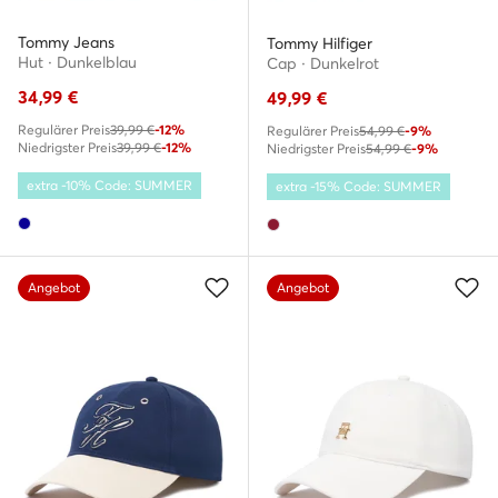
Tommy Jeans
Tommy Hilfiger
Hut · Dunkelblau
Cap · Dunkelrot
34,99
€
49,99
€
Regulärer Preis
39,99 €
-12%
Regulärer Preis
54,99 €
-9%
Niedrigster Preis
39,99 €
-12%
Niedrigster Preis
54,99 €
-9%
extra -10% Code: SUMMER
extra -15% Code: SUMMER
Angebot
Angebot