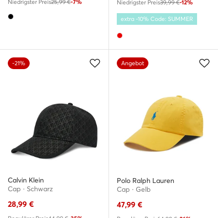
Niedrigster Preis
25,99 €
-7%
Niedrigster Preis
39,99 €
-12%
extra -10% Code: SUMMER
-21%
Angebot
Calvin Klein
Polo Ralph Lauren
Cap · Schwarz
Cap · Gelb
28,99
€
47,99
€