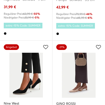
31,99
€
42,99
€
Regulärer Preis
63,99 €
-50%
Regulärer Preis
79,99 €
-46%
Niedrigster Preis
33,99 €
-5%
Niedrigster Preis
45,99 €
-6%
extra -15% Code: SUMMER
extra -15% Code: SUMMER
Angebot
-21%
Nine West
GINO ROSSI