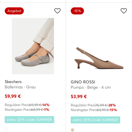
Angebot
-15%
Skechers
GINO ROSSI
Ballerinas · Grau
Pumps · Beige · 4 cm
59,99
€
53,99
€
Regulärer Preis
69,99 €
-14%
Regulärer Preis
75,99 €
-28%
Niedrigster Preis
60,99 €
-1%
Niedrigster Preis
63,99 €
-15%
extra -25% Code: SUMMER
extra -25% Code: SUMMER