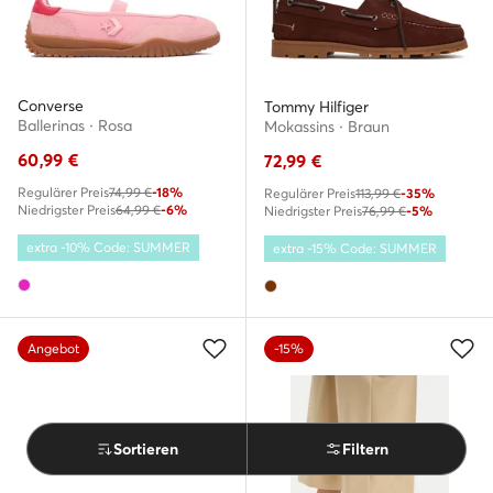
Converse
Tommy Hilfiger
Ballerinas · Rosa
Mokassins · Braun
60,99
€
72,99
€
Regulärer Preis
74,99 €
-18%
Regulärer Preis
113,99 €
-35%
Niedrigster Preis
64,99 €
-6%
Niedrigster Preis
76,99 €
-5%
extra -10% Code: SUMMER
extra -15% Code: SUMMER
Angebot
-15%
Sortieren
Filtern