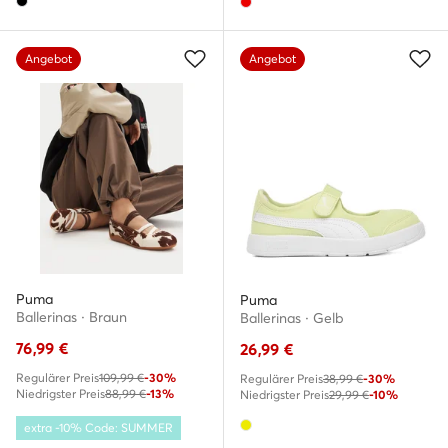
Angebot
Angebot
Puma
Puma
Ballerinas · Braun
Ballerinas · Gelb
76,99
€
26,99
€
Regulärer Preis
109,99 €
-30%
Regulärer Preis
38,99 €
-30%
Niedrigster Preis
88,99 €
-13%
Niedrigster Preis
29,99 €
-10%
extra -10% Code: SUMMER