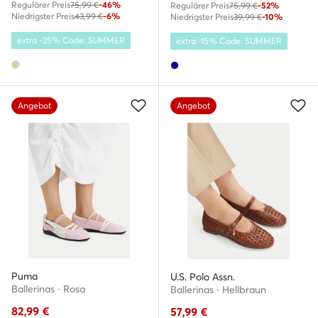
Regulärer Preis
75,99 €
-46%
Regulärer Preis
75,99 €
-52%
Niedrigster Preis
43,99 €
-6%
Niedrigster Preis
39,99 €
-10%
extra -25% Code: SUMMER
extra -15% Code: SUMMER
Angebot
Angebot
Puma
U.S. Polo Assn.
Ballerinas · Rosa
Ballerinas · Hellbraun
82,99
€
57,99
€