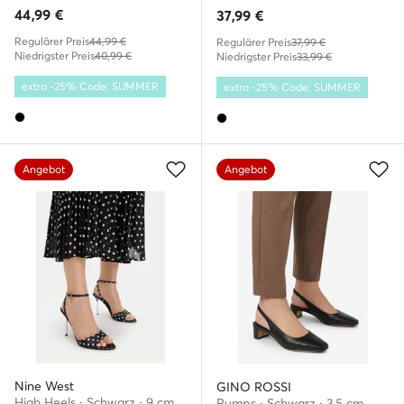
44,99
€
37,99
€
Regulärer Preis
44,99 €
Regulärer Preis
37,99 €
Niedrigster Preis
40,99 €
Niedrigster Preis
33,99 €
extra -25% Code: SUMMER
extra -25% Code: SUMMER
Angebot
Angebot
Nine West
GINO ROSSI
High Heels · Schwarz · 9 cm
Pumps · Schwarz · 3.5 cm