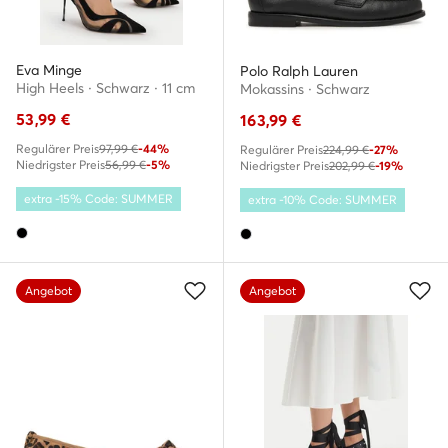
Eva Minge
Polo Ralph Lauren
High Heels · Schwarz · 11 cm
Mokassins · Schwarz
53,99
€
163,99
€
Regulärer Preis
97,99 €
-44%
Regulärer Preis
224,99 €
-27%
Niedrigster Preis
56,99 €
-5%
Niedrigster Preis
202,99 €
-19%
extra -15% Code: SUMMER
extra -10% Code: SUMMER
Angebot
Angebot