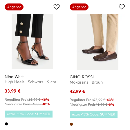
Angebot
Angebot
Nine West
GINO ROSSI
High Heels · Schwarz · 9 cm
Mokassins · Braun
33,99
€
42,99
€
Regulärer Preis
63,99 €
-46%
Regulärer Preis
75,99 €
-43%
Niedrigster Preis
37,99 €
-10%
Niedrigster Preis
45,99 €
-6%
extra -15% Code: SUMMER
extra -15% Code: SUMMER