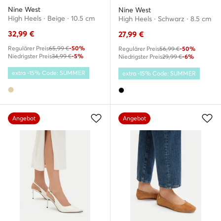
Nine West
Nine West
High Heels · Beige · 10.5 cm
High Heels · Schwarz · 8.5 cm
32,99
€
27,99
€
Regulärer Preis
65,99 €
-50%
Regulärer Preis
56,99 €
-50%
Niedrigster Preis
34,99 €
-5%
Niedrigster Preis
29,99 €
-6%
extra -15% Code: SUMMER
extra -15% Code: SUMMER
Angebot
Angebot