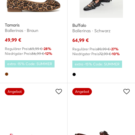
Tamaris
Buffalo
Ballerinas · Braun
Ballerinas · Schwarz
49,99
€
64,99
€
Regulärer Preis
69,99 €
-28%
Regulärer Preis
89,99 €
-27%
Niedrigster Preis
56,99 €
-12%
Niedrigster Preis
72,99 €
-10%
extra -15% Code: SUMMER
extra -15% Code: SUMMER
Angebot
Angebot