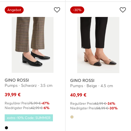
Angebot
-30%
GINO ROSSI
GINO ROSSI
Pumps · Schwarz · 3.5 cm
Pumps · Beige · 4.5 cm
39,99
€
40,99
€
Regulärer Preis
75,99 €
-47%
Regulärer Preis
62,99 €
-34%
Niedrigster Preis
42,99 €
-6%
Niedrigster Preis
58,99 €
-30%
extra -10% Code: SUMMER