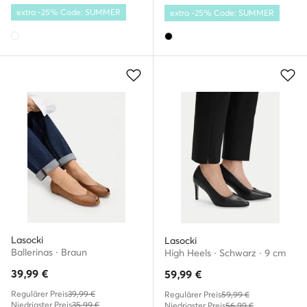
extra -25% Code: SUMMER
extra -25% Code: SUMMER
Lasocki
Lasocki
Ballerinas · Braun
High Heels · Schwarz · 9 cm
39,99
€
59,99
€
Regulärer Preis
39,99 €
Regulärer Preis
59,99 €
Niedrigster Preis
35,99 €
Niedrigster Preis
56,99 €