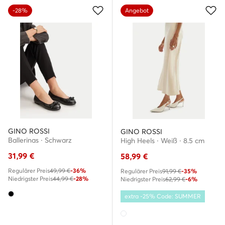
-28%
Angebot
GINO ROSSI
GINO ROSSI
Ballerinas · Schwarz
High Heels · Weiß · 8.5 cm
31,99
€
58,99
€
Regulärer Preis
49,99 €
-36%
Regulärer Preis
91,99 €
-35%
Niedrigster Preis
44,99 €
-28%
Niedrigster Preis
62,99 €
-6%
extra -25% Code: SUMMER