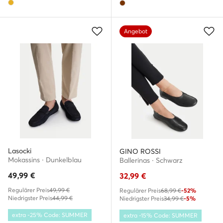
Angebot
Lasocki
GINO ROSSI
Mokassins · Dunkelblau
Ballerinas · Schwarz
49,99
€
32,99
€
Regulärer Preis
49,99 €
Regulärer Preis
68,99 €
-52%
Niedrigster Preis
44,99 €
Niedrigster Preis
34,99 €
-5%
extra -25% Code: SUMMER
extra -15% Code: SUMMER