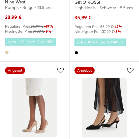
Nine West
GINO ROSSI
Pumps · Beige · 13.5 cm
High Heels · Schwarz · 8.5 cm
28,99
€
35,99
€
Regulärer Preis
56,99 €
-49%
Regulärer Preis
68,99 €
-47%
Niedrigster Preis
31,99 €
-9%
Niedrigster Preis
37,99 €
-5%
extra -15% Code: SUMMER
extra -10% Code: SUMMER
Angebot
Angebot