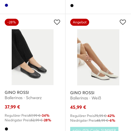
-28%
Angebot
GINO ROSSI
GINO ROSSI
Ballerinas · Schwarz
Ballerinas · Weiß
37,99
€
45,99
€
Regulärer Preis
57,99 €
-34%
Regulärer Preis
79,99 €
-42%
Niedrigster Preis
52,99 €
-28%
Niedrigster Preis
48,99 €
-6%
extra -15% Code: SUMMER