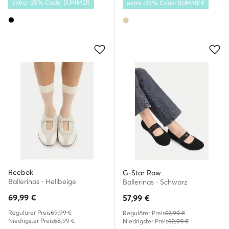
extra -25% Code: SUMMER
extra -25% Code: SUMMER
Reebok
G-Star Raw
Ballerinas · Hellbeige
Ballerinas · Schwarz
69,99
€
57,99
€
Regulärer Preis
69,99 €
Regulärer Preis
57,99 €
Niedrigster Preis
68,99 €
Niedrigster Preis
52,99 €