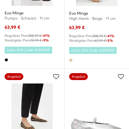
Eva Minge
Eva Minge
Pumps · Schwarz · 11 cm
High Heels · Beige · 11 cm
63,99
€
63,99
€
Regulärer Preis
108,99 €
-41%
Regulärer Preis
108,99 €
-41%
Niedrigster Preis
70,99 €
-9%
Niedrigster Preis
67,99 €
-5%
extra -15% Code: SUMMER
extra -15% Code: SUMMER
Angebot
Angebot