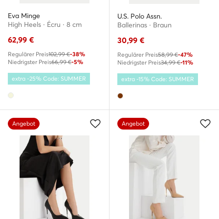
Eva Minge
U.S. Polo Assn.
High Heels · Écru · 8 cm
Ballerinas · Braun
62,99
€
30,99
€
Regulärer Preis
102,99 €
-38%
Regulärer Preis
58,99 €
-47%
Niedrigster Preis
66,99 €
-5%
Niedrigster Preis
34,99 €
-11%
extra -25% Code: SUMMER
extra -15% Code: SUMMER
Angebot
Angebot