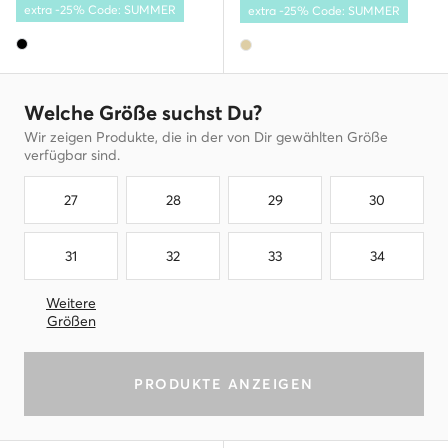
extra -25% Code: SUMMER
extra -25% Code: SUMMER
Welche Größe suchst Du?
Wir zeigen Produkte, die in der von Dir gewählten Größe
verfügbar sind.
27
28
29
30
31
32
33
34
Weitere
Größen
PRODUKTE ANZEIGEN