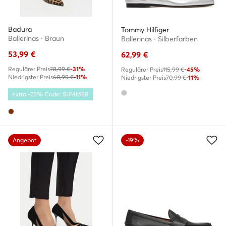
Badura
Tommy Hilfiger
Ballerinas · Braun
Ballerinas · Silberfarben
53,99
€
62,99
€
Regulärer Preis
78,99 €
-31%
Regulärer Preis
115,99 €
-45%
Niedrigster Preis
60,99 €
-11%
Niedrigster Preis
70,99 €
-11%
extra -25% Code: SUMMER
Angebot
-19%