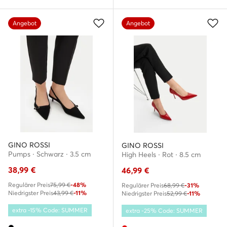
Angebot
Angebot
GINO ROSSI
GINO ROSSI
Pumps · Schwarz · 3.5 cm
High Heels · Rot · 8.5 cm
38,99
€
46,99
€
Regulärer Preis
75,99 €
-48%
Regulärer Preis
68,99 €
-31%
Niedrigster Preis
43,99 €
-11%
Niedrigster Preis
52,99 €
-11%
extra -15% Code: SUMMER
extra -25% Code: SUMMER