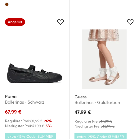
Angebot
Puma
Guess
Ballerinas · Schwarz
Ballerinas · Goldfarben
67,99
€
47,99
€
Regulärer Preis
91,99 €
-26%
Regulärer Preis
47,99 €
Niedrigster Preis
71,99 €
-5%
Niedrigster Preis
43,99 €
extra -15% Code: SUMMER
extra -25% Code: SUMMER