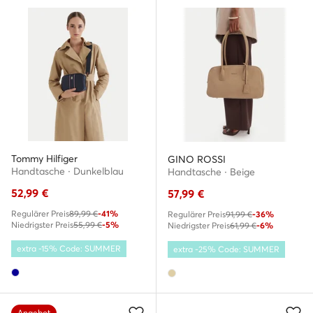
Tommy Hilfiger
GINO ROSSI
Handtasche · Dunkelblau
Handtasche · Beige
52,99
€
57,99
€
Regulärer Preis
89,99 €
-41%
Regulärer Preis
91,99 €
-36%
Niedrigster Preis
55,99 €
-5%
Niedrigster Preis
61,99 €
-6%
extra -15% Code: SUMMER
extra -25% Code: SUMMER
Angebot