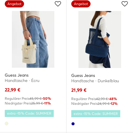
Angebot
Angebot
Guess Jeans
Guess Jeans
Handtasche · Écru
Handtasche · Dunkelblau
22,99
€
21,99
€
Regulärer Preis
45,99 €
-50%
Regulärer Preis
42,99 €
-48%
Niedrigster Preis
25,99 €
-11%
Niedrigster Preis
24,99 €
-12%
extra -15% Code: SUMMER
extra -15% Code: SUMMER