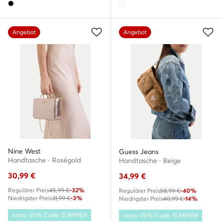
Angebot
Angebot
Nine West
Guess Jeans
Handtasche · Roségold
Handtasche · Beige
30,99
€
34,99
€
Regulärer Preis
45,99 €
-32%
Regulärer Preis
58,99 €
-40%
Niedrigster Preis
31,99 €
-3%
Niedrigster Preis
40,99 €
-14%
extra -25% Code: SUMMER
extra -25% Code: SUMMER