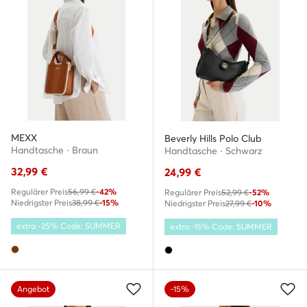
MEXX
Beverly Hills Polo Club
Handtasche · Braun
Handtasche · Schwarz
32,99
€
24,99
€
Regulärer Preis
56,99 €
-42%
Regulärer Preis
52,99 €
-52%
Niedrigster Preis
38,99 €
-15%
Niedrigster Preis
27,99 €
-10%
extra -25% Code: SUMMER
extra -15% Code: SUMMER
Angebot
-15%