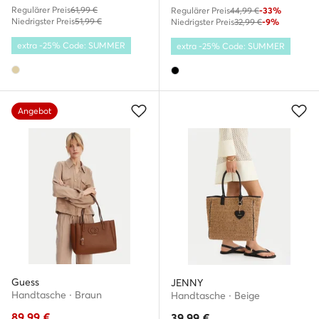
Regulärer Preis
61,99 €
Regulärer Preis
44,99 €
-33%
Niedrigster Preis
51,99 €
Niedrigster Preis
32,99 €
-9%
extra -25% Code: SUMMER
extra -25% Code: SUMMER
Angebot
Guess
JENNY
Handtasche · Braun
Handtasche · Beige
89,99
€
39,99
€