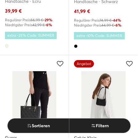
Handtasche · Écru
Handtasche · Schwarz
39,99
€
41,99
€
Regulärer Preis
56,99 €
-29%
Regulärer Preis
74,99 €
-44%
Niedrigster Preis
42,99 €
-6%
Niedrigster Preis
44,99 €
-6%
extra -25% Code: SUMMER
extra -10% Code: SUMMER
Angebot
Sortieren
Filtern
Guess