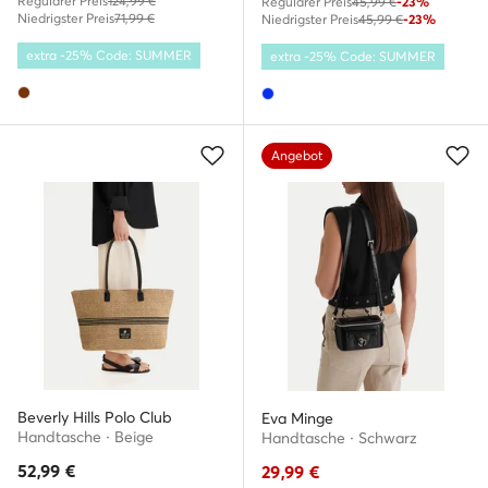
Regulärer Preis
124,99 €
Regulärer Preis
45,99 €
-23%
Niedrigster Preis
71,99 €
Niedrigster Preis
45,99 €
-23%
extra -25% Code: SUMMER
extra -25% Code: SUMMER
Angebot
Beverly Hills Polo Club
Eva Minge
Handtasche · Beige
Handtasche · Schwarz
52,99
€
29,99
€