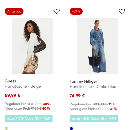
Angebot
-31%
Guess
Tommy Hilfiger
Handtasche · Beige
Handtasche · Dunkelblau
69,99
€
74,99
€
Regulärer Preis
134,99 €
-48%
Regulärer Preis
109,99 €
-31%
Niedrigster Preis
77,99 €
-10%
Niedrigster Preis
109,99 €
-31%
extra -15% Code: SUMMER
extra -25% Code: SUMMER