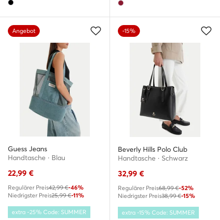
Angebot
-15%
Guess Jeans
Beverly Hills Polo Club
Handtasche · Blau
Handtasche · Schwarz
22,99
€
32,99
€
Regulärer Preis
42,99 €
-46%
Regulärer Preis
68,99 €
-52%
Niedrigster Preis
25,99 €
-11%
Niedrigster Preis
38,99 €
-15%
extra -25% Code: SUMMER
extra -15% Code: SUMMER