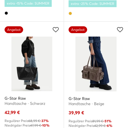
extra -15% Code: SUMMER
extra -25% Code: SUMMER
Angebot
Angebot
G-Star Raw
G-Star Raw
Handtasche · Schwarz
Handtasche · Beige
42,99
€
39,99
€
Regulärer Preis
68,99 €
-37%
Regulärer Preis
81,99 €
-51%
Niedrigster Preis
47,99 €
-10%
Niedrigster Preis
42,99 €
-6%