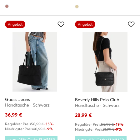
Angebot
Angebot
Guess Jeans
Beverly Hills Polo Club
Handtasche · Schwarz
Handtasche · Schwarz
36,99
€
28,99
€
Regulärer Preis
56,99 €
-35%
Regulärer Preis
56,99 €
-49%
Niedrigster Preis
40,99 €
-9%
Niedrigster Preis
31,99 €
-9%
extra -25% Code: SUMMER
extra -15% Code: SUMMER