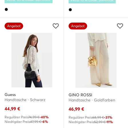
Angebot
Angebot
Guess
GINO ROSSI
Handtasche · Schwarz
Handtasche · Goldfarben
44,99
€
46,99
€
Regulärer Preis
74,99 €
-40%
Regulärer Preis
68,99 €
-31%
Niedrigster Preis
47,99 €
-6%
Niedrigster Preis
52,99 €
-11%