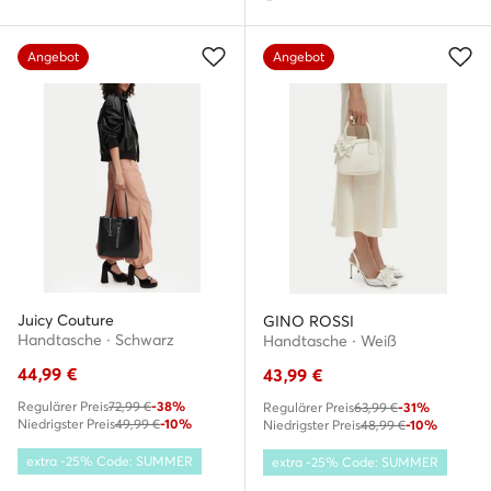
Angebot
Angebot
Juicy Couture
GINO ROSSI
Handtasche · Schwarz
Handtasche · Weiß
44,99
€
43,99
€
Regulärer Preis
72,99 €
-38%
Regulärer Preis
63,99 €
-31%
Niedrigster Preis
49,99 €
-10%
Niedrigster Preis
48,99 €
-10%
extra -25% Code: SUMMER
extra -25% Code: SUMMER