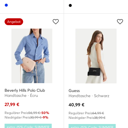
Angebot
Beverly Hills Polo Club
Guess
Handtasche · Écru
Handtasche · Schwarz
27,99
€
40,99
€
Regulärer Preis
56,99 €
-50%
Regulärer Preis
64,99 €
Niedrigster Preis
30,99 €
-9%
Niedrigster Preis
38,99 €
extra -15% Code: SUMMER
extra -15% Code: SUMMER