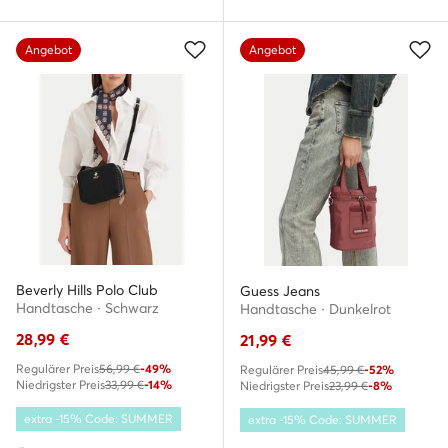
Angebot
Angebot
Beverly Hills Polo Club
Guess Jeans
Handtasche · Schwarz
Handtasche · Dunkelrot
28,99
€
21,99
€
Regulärer Preis
56,99 €
-49%
Regulärer Preis
45,99 €
-52%
Niedrigster Preis
33,99 €
-14%
Niedrigster Preis
23,99 €
-8%
extra -15% Code: SUMMER
extra -15% Code: SUMMER