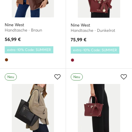
Nine West
Nine West
Handtasche · Braun
Handtasche · Dunkelrot
56,99
€
75,99
€
extra -10% Code: SUMMER
extra -10% Code: SUMMER
Neu
Neu