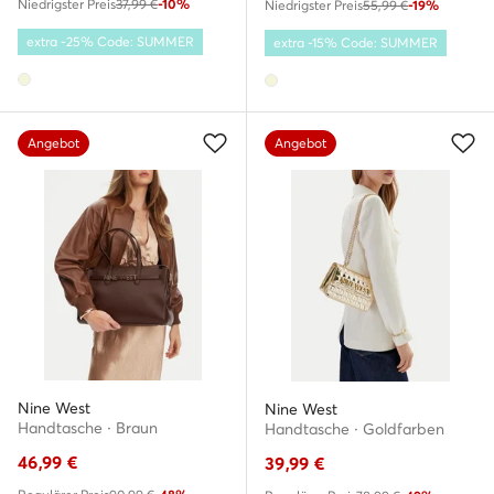
Niedrigster Preis
37,99 €
-10%
Niedrigster Preis
55,99 €
-19%
extra -25% Code: SUMMER
extra -15% Code: SUMMER
Angebot
Angebot
Nine West
Nine West
Handtasche · Braun
Handtasche · Goldfarben
46,99
€
39,99
€