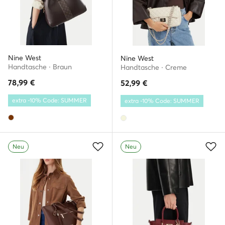
Nine West
Nine West
Handtasche · Braun
Handtasche · Creme
78,99
€
52,99
€
extra -10% Code: SUMMER
extra -10% Code: SUMMER
Neu
Neu