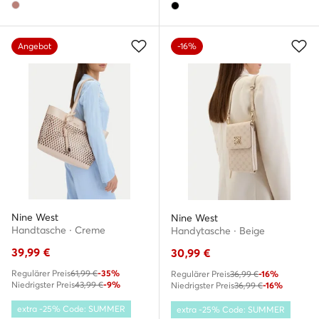
Angebot
-16%
Nine West
Nine West
Handtasche · Creme
Handytasche · Beige
39,99
€
30,99
€
Regulärer Preis
61,99 €
-35%
Regulärer Preis
36,99 €
-16%
Niedrigster Preis
43,99 €
-9%
Niedrigster Preis
36,99 €
-16%
extra -25% Code: SUMMER
extra -25% Code: SUMMER