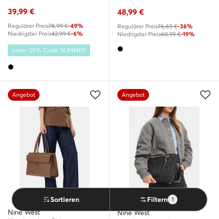
39,99
€
48,99
€
Regulärer Preis
78,99 €
-49%
Regulärer Preis
76,69 €
-36%
Niedrigster Preis
42,99 €
-6%
Niedrigster Preis
60,99 €
-19%
extra -25% Code: SUMMER
Angebot
Angebot
Sortieren
Filtern
1
Nine West
Nine West