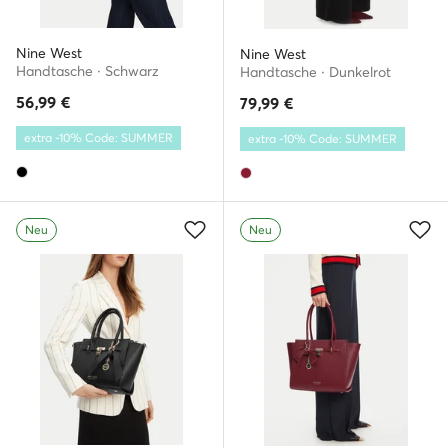
Nine West
Nine West
Handtasche · Schwarz
Handtasche · Dunkelrot
56,99
€
79,99
€
extra -10% Code: SUMMER
extra -10% Code: SUMMER
Neu
Neu