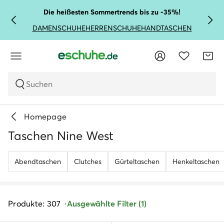
Die heißesten Sommertrends bis zu -35%!
DAMENSCHUHE
HERRENSCHUHE
HANDTASCHEN
Suchen
Homepage
Taschen Nine West
Abendtaschen
Clutches
Gürteltaschen
Henkeltaschen
Produkte: 307
Ausgewählte Filter (1)