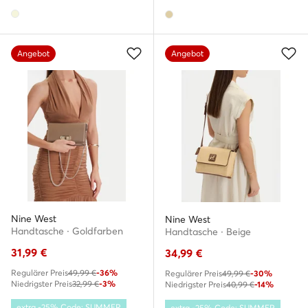
Angebot
Angebot
Nine West
Nine West
Handtasche · Goldfarben
Handtasche · Beige
31,99
€
34,99
€
Regulärer Preis
49,99 €
-36%
Regulärer Preis
49,99 €
-30%
Niedrigster Preis
32,99 €
-3%
Niedrigster Preis
40,99 €
-14%
extra -25% Code: SUMMER
extra -25% Code: SUMMER