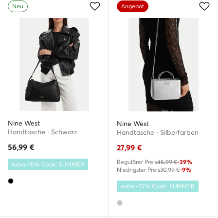
Neu
Angebot
Nine West
Nine West
Handtasche · Schwarz
Handtasche · Silberfarben
56,99
€
27,99
€
Regulärer Preis
45,99 €
-39%
extra -15% Code: SUMMER
Niedrigster Preis
30,99 €
-9%
extra -25% Code: SUMMER