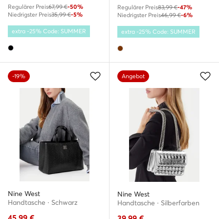
Regulärer Preis
67,99 €
-50%
Regulärer Preis
83,99 €
-47%
Niedrigster Preis
35,99 €
-5%
Niedrigster Preis
46,99 €
-6%
extra -25% Code: SUMMER
extra -25% Code: SUMMER
-19%
Angebot
Nine West
Nine West
Handtasche · Schwarz
Handtasche · Silberfarben
45,99
€
39,99
€