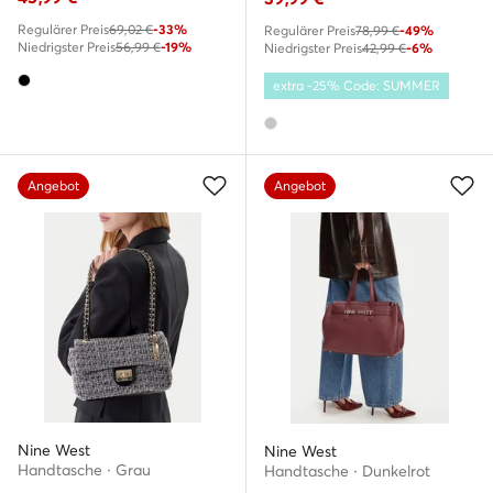
Regulärer Preis
69,02 €
-33%
Regulärer Preis
78,99 €
-49%
Niedrigster Preis
56,99 €
-19%
Niedrigster Preis
42,99 €
-6%
extra -25% Code: SUMMER
Angebot
Angebot
Nine West
Nine West
Handtasche · Grau
Handtasche · Dunkelrot