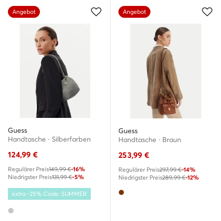
Angebot
Angebot
Guess
Guess
Handtasche · Silberfarben
Handtasche · Braun
124,99
€
253,99
€
Regulärer Preis
149,99 €
-16%
Regulärer Preis
297,99 €
-14%
Niedrigster Preis
131,99 €
-5%
Niedrigster Preis
289,99 €
-12%
extra -25% Code: SUMMER