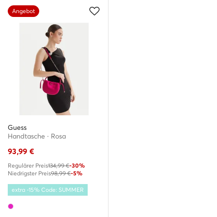
Angebot
Guess
Handtasche · Rosa
93,99
€
Regulärer Preis
134,99 €
-30%
Niedrigster Preis
98,99 €
-5%
extra -15% Code: SUMMER