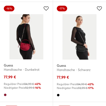
-16%
-17%
Guess
Guess
Handtasche · Dunkelrot
Handtasche · Schwarz
77,99
€
77,99
€
Regulärer Preis
134,99 €
-42%
Regulärer Preis
134,99 €
-42%
Niedrigster Preis
92,99 €
-16%
Niedrigster Preis
93,99 €
-17%