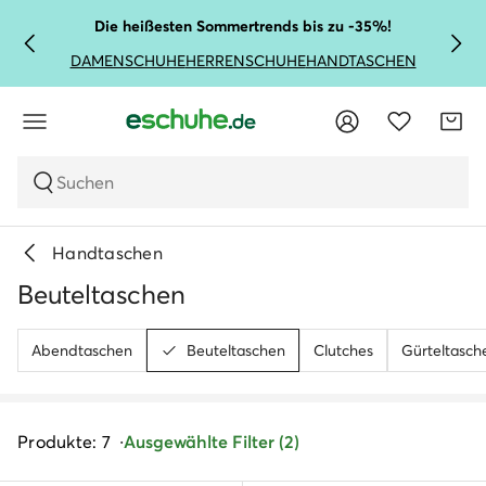
Die heißesten Sommertrends bis zu -35%!
DAMENSCHUHE
HERRENSCHUHE
HANDTASCHEN
Suchen
Handtaschen
Beuteltaschen
Abendtaschen
Beuteltaschen
Clutches
Gürteltasch
Produkte: 7
Ausgewählte Filter (2)