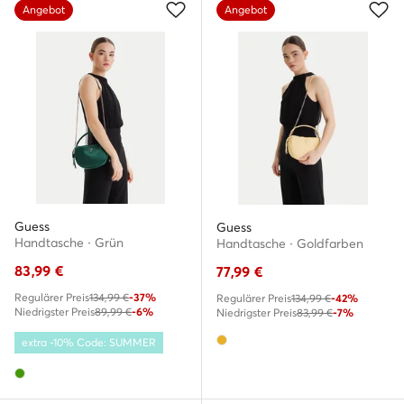
Angebot
Angebot
Guess
Guess
Handtasche · Grün
Handtasche · Goldfarben
83,99
€
77,99
€
Regulärer Preis
134,99 €
-37%
Regulärer Preis
134,99 €
-42%
Niedrigster Preis
89,99 €
-6%
Niedrigster Preis
83,99 €
-7%
extra -10% Code: SUMMER