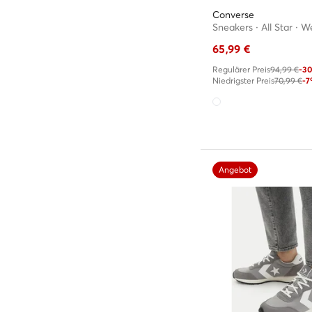
Converse
Sneakers · All Star · W
65,99
€
Regulärer Preis
94,99 €
-3
Niedrigster Preis
70,99 €
-
Angebot