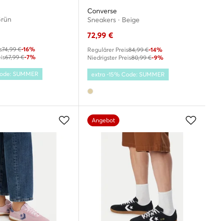
Converse
Grün
Sneakers · Beige
72,99
€
s
74,99 €
-16%
Regulärer Preis
84,99 €
-14%
is
67,99 €
-7%
Niedrigster Preis
80,99 €
-9%
 Code: SUMMER
extra -15% Code: SUMMER
Angebot