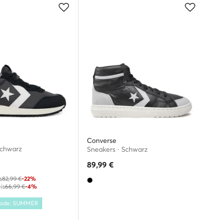
Converse
Schwarz
Sneakers · Schwarz
89,99
€
s
82,99 €
-22%
is
66,99 €
-4%
 Code: SUMMER