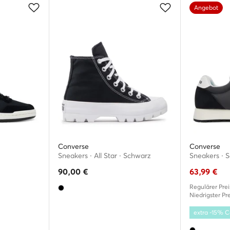
Angebot
Converse
Converse
Sneakers · All Star · Schwarz
Sneakers · 
90,00
€
63,99
€
Regulärer Prei
Niedrigster Pre
extra -15%