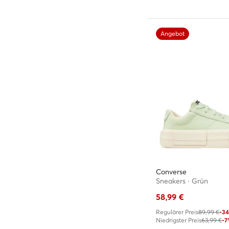
Angebot
Converse
Sneakers · Grün
58,99
€
Regulärer Preis
89,99 €
-3
Niedrigster Preis
63,99 €
-