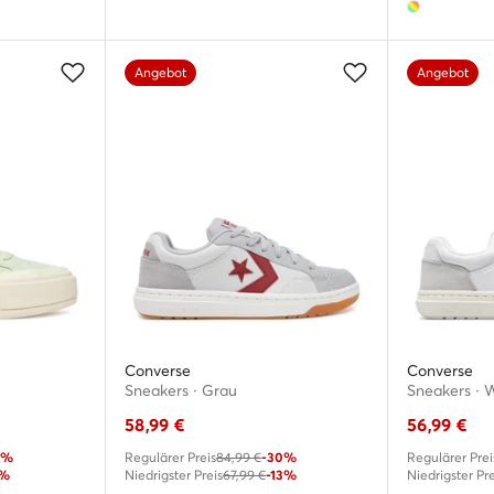
Angebot
Angebot
Converse
Converse
Sneakers · Grau
Sneakers · 
58,99
€
56,99
€
4%
Regulärer Preis
84,99 €
-30%
Regulärer Prei
7%
Niedrigster Preis
67,99 €
-13%
Niedrigster Pre