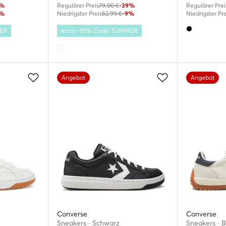
9%
Regulärer Preis
79,00 €
-39%
Regulärer Prei
5%
Niedrigster Preis
52,99 €
-9%
Niedrigster Pre
MER
extra -35% Code: SUMMER
Angebot
Angebot
Converse
Converse
Sneakers · Schwarz
Sneakers · 