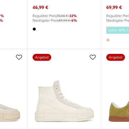
46,99
€
69,99
€
0%
Regulärer Preis
70,00 €
-32%
Regulärer Prei
6%
Niedrigster Preis
49,99 €
-6%
Niedrigster Pre
extra -10%
Angebot
Angebot