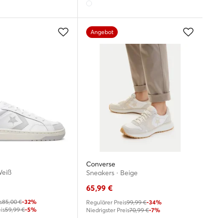
Angebot
Converse
Weiß
Sneakers · Beige
65,99
€
s
85,00 €
-32%
Regulärer Preis
99,99 €
-34%
is
59,99 €
-5%
Niedrigster Preis
70,99 €
-7%