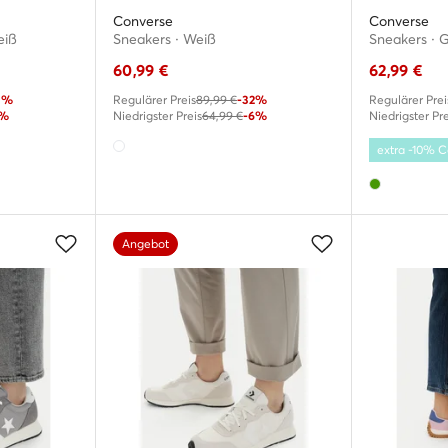
Converse
Converse
eiß
Sneakers · Weiß
Sneakers · 
60,99
€
62,99
€
0%
Regulärer Preis
89,99 €
-32%
Regulärer Prei
7%
Niedrigster Preis
64,99 €
-6%
Niedrigster Pre
extra -10%
Angebot