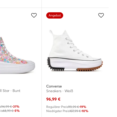
Angebot
Converse
l Star · Bunt
Sneakers · Weiß
96,99
€
s
94,99 €
-31%
Regulärer Preis
119,99 €
-19%
is
68,99 €
-5%
Niedrigster Preis
107,99 €
-10%