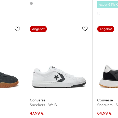
extra -35%
Angebot
Angebot
Converse
Converse
Sneakers · Weiß
Sneakers · 
47,99
€
64,99
€