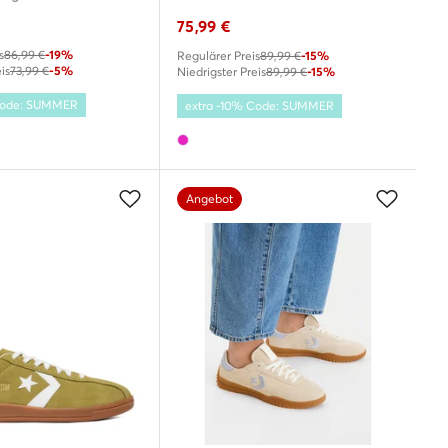
75,99
€
s
86,99 €
-19%
Regulärer Preis
89,99 €
-15%
is
73,99 €
-5%
Niedrigster Preis
89,99 €
-15%
 Code: SUMMER
extra -10% Code: SUMMER
Angebot