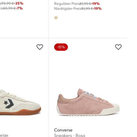
s
99,99 €
-35%
Regulärer Preis
81,99 €
-19%
is
69,99 €
-7%
Niedrigster Preis
81,99 €
-19%
-15%
Converse
Beige
Sneakers · Rosa