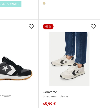
 Code: SUMMER
-19%
Converse
Schwarz
Sneakers · Beige
65,99
€