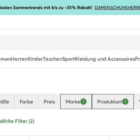
ßesten Sommertrends mit bis zu -35% Rabatt!
DAMENSCHUHE
HERR
amen
Herren
Kinder
Taschen
Sport
Kleidung und Accessoires
P
röße
Farbe
Preis
Marke
Produktart
1
1
hlte Filter (2)