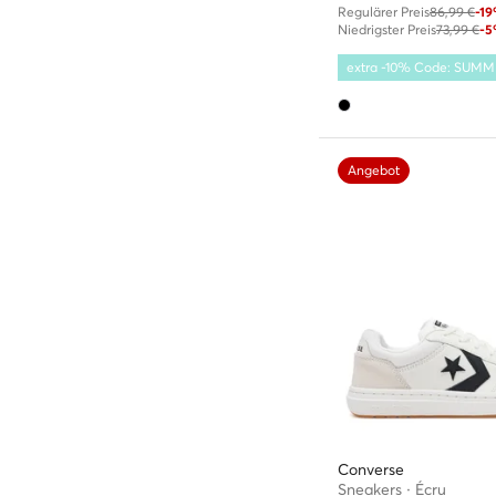
Regulärer Preis
86,99 €
-1
Niedrigster Preis
73,99 €
-
extra -10% Code: SUM
Angebot
Converse
Sneakers · Écru