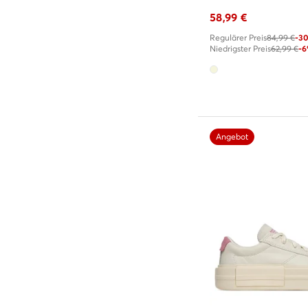
58,99
€
Regulärer Preis
84,99 €
-3
Niedrigster Preis
62,99 €
-
Angebot