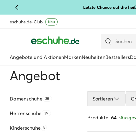
Letzte Chance auf die hei
eschuhe.de-Club
Neu
Angebote und Aktionen
Marken
Neuheiten
Bestsellers
D
Angebot
Damenschuhe
Sortieren
G
35
Herrenschuhe
39
Produkte: 64
Ausgewä
Kinderschuhe
3