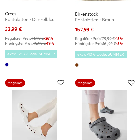
Crocs
Birkenstock
Pantoletten · Dunkelblau
Pantoletten · Braun
32,99
€
152,99
€
Regulärer Preis
44,99 €
-26%
Regulärer Preis
179,99 €
-15%
Niedrigster Preis
40,99 €
-19%
Niedrigster Preis
161,99 €
-5%
extra -25% Code: SUMMER
extra -10% Code: SUMMER
Angebot
Angebot