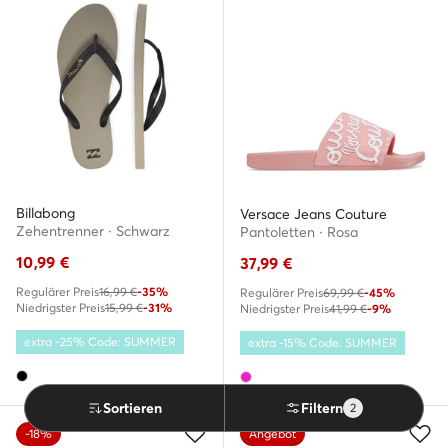
Billabong
Versace Jeans Couture
Zehentrenner · Schwarz
Pantoletten · Rosa
10,99
€
37,99
€
Regulärer Preis
16,99 €
-35%
Regulärer Preis
69,99 €
-45%
Niedrigster Preis
15,99 €
-31%
Niedrigster Preis
41,99 €
-9%
extra -25% Code: SUMMER
extra -15% Code: SUMMER
Sortieren
Filtern
2
-18%
Angebot