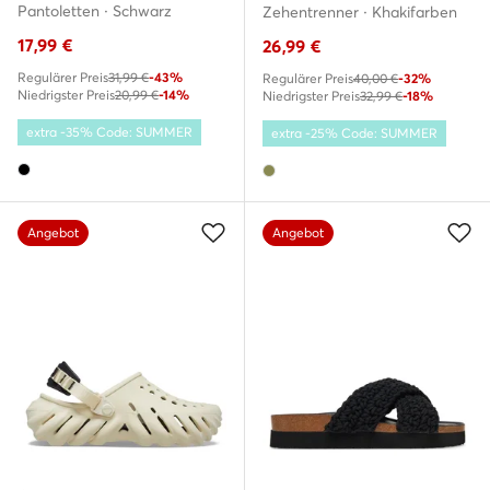
Pantoletten · Schwarz
Zehentrenner · Khakifarben
17,99
€
26,99
€
Regulärer Preis
31,99 €
-43%
Regulärer Preis
40,00 €
-32%
Niedrigster Preis
20,99 €
-14%
Niedrigster Preis
32,99 €
-18%
extra -35% Code: SUMMER
extra -25% Code: SUMMER
Angebot
Angebot