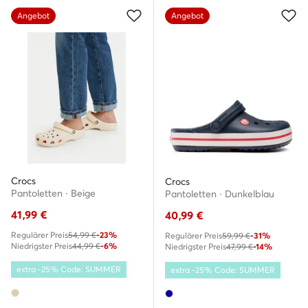
Angebot
Angebot
Crocs
Crocs
Pantoletten · Beige
Pantoletten · Dunkelblau
41,99
€
40,99
€
Regulärer Preis
54,99 €
-23%
Regulärer Preis
59,99 €
-31%
Niedrigster Preis
44,99 €
-6%
Niedrigster Preis
47,99 €
-14%
extra -25% Code: SUMMER
extra -25% Code: SUMMER