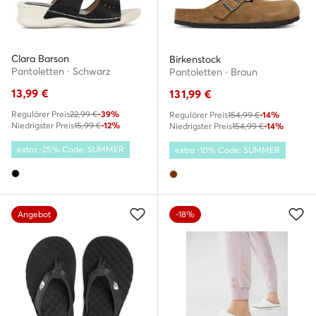
Clara Barson
Birkenstock
Pantoletten · Schwarz
Pantoletten · Braun
13,99
€
131,99
€
Regulärer Preis
22,99 €
-39%
Regulärer Preis
154,99 €
-14%
Niedrigster Preis
15,99 €
-12%
Niedrigster Preis
154,99 €
-14%
extra -25% Code: SUMMER
extra -10% Code: SUMMER
Angebot
-18%