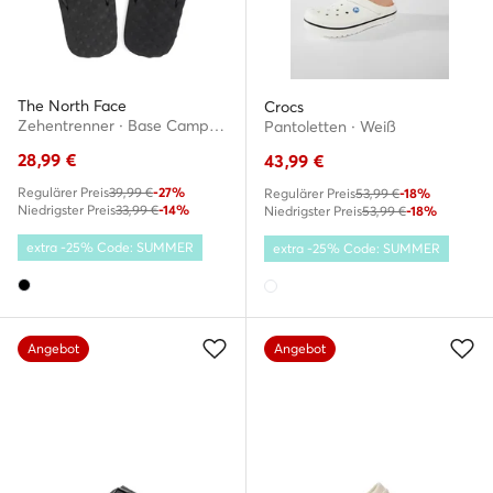
The North Face
Crocs
Zehentrenner · Base Camp Mini II NF0A47ABKY41 · Schwarz
Pantoletten · Weiß
28,99
€
43,99
€
Regulärer Preis
39,99 €
-27%
Regulärer Preis
53,99 €
-18%
Niedrigster Preis
33,99 €
-14%
Niedrigster Preis
53,99 €
-18%
extra -25% Code: SUMMER
extra -25% Code: SUMMER
Angebot
Angebot