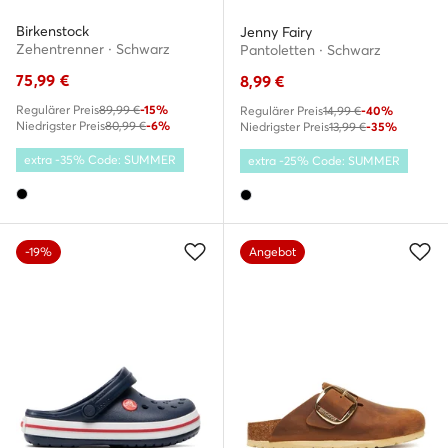
Birkenstock
Jenny Fairy
Zehentrenner · Schwarz
Pantoletten · Schwarz
75,99
€
8,99
€
Regulärer Preis
89,99 €
-15%
Regulärer Preis
14,99 €
-40%
Niedrigster Preis
80,99 €
-6%
Niedrigster Preis
13,99 €
-35%
extra -35% Code: SUMMER
extra -25% Code: SUMMER
-19%
Angebot