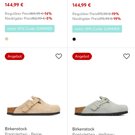
144,99
€
144,99
€
Regulärer Preis
169,99 €
-14%
Regulärer Preis
179,99 €
-19%
Niedrigster Preis
152,99 €
-5%
Niedrigster Preis
179,99 €
-19%
extra -15% Code: SUMMER
extra -10% Code: SUMMER
Angebot
Angebot
Birkenstock
Birkenstock
Pantoletten · Beige
Pantoletten · Hellgrau