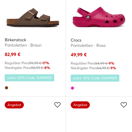
Birkenstock
Crocs
Pantoletten · Braun
Pantoletten · Rosa
82,99
€
49,99
€
Regulärer Preis
99,99 €
-17%
Regulärer Preis
54,99 €
-9%
Niedrigster Preis
90,99 €
-8%
Niedrigster Preis
54,99 €
-9%
extra -35% Code: SUMMER
extra -15% Code: SUMMER
Angebot
Angebot