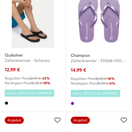
Quiksilver
Champion
Zehentrenner · Schwarz
Zehentrenner · S11568-VS022 · Violett
12,99
€
14,99
€
Regulärer Preis
22,99 €
-43%
Regulärer Preis
18,00 €
-16%
Niedrigster Preis
15,99 €
-18%
Niedrigster Preis
15,99 €
-6%
extra -35% Code: SUMMER
extra -35% Code: SUMMER
Angebot
Angebot