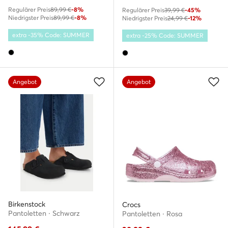
Regulärer Preis
89,99 €
-8%
Regulärer Preis
39,99 €
-45%
Niedrigster Preis
89,99 €
-8%
Niedrigster Preis
24,99 €
-12%
extra -35% Code: SUMMER
extra -25% Code: SUMMER
Angebot
Angebot
Birkenstock
Crocs
Pantoletten · Schwarz
Pantoletten · Rosa