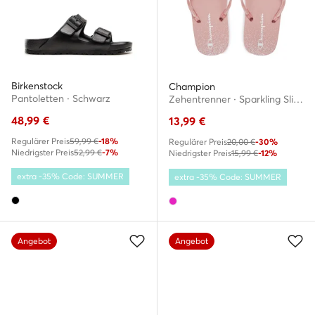
Birkenstock
Champion
Pantoletten · Schwarz
Zehentrenner · Sparkling Slide S11688-CHA-PS018 · Rosa
48,99
€
13,99
€
Regulärer Preis
59,99 €
-18%
Regulärer Preis
20,00 €
-30%
Niedrigster Preis
52,99 €
-7%
Niedrigster Preis
15,99 €
-12%
extra -35% Code: SUMMER
extra -35% Code: SUMMER
Angebot
Angebot