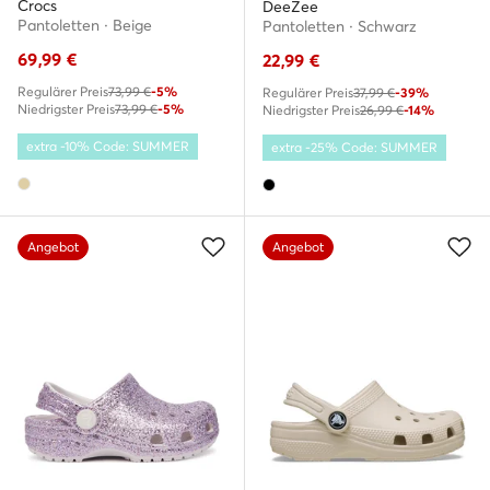
Crocs
DeeZee
Pantoletten · Beige
Pantoletten · Schwarz
69,99
€
22,99
€
Regulärer Preis
73,99 €
-5%
Regulärer Preis
37,99 €
-39%
Niedrigster Preis
73,99 €
-5%
Niedrigster Preis
26,99 €
-14%
extra -10% Code: SUMMER
extra -25% Code: SUMMER
Angebot
Angebot