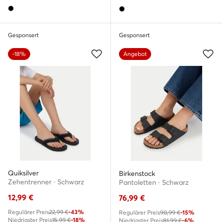
Gesponsert
Gesponsert
-18%
Angebot
Quiksilver
Birkenstock
Zehentrenner · Schwarz
Pantoletten · Schwarz
12,99
€
76,99
€
Regulärer Preis
22,99 €
-43%
Regulärer Preis
90,99 €
-15%
Niedrigster Preis
15,99 €
-18%
Niedrigster Preis
81,99 €
-6%