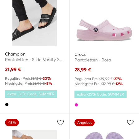
Champion
Crocs
Pantoletten · Slide Varsity S21993-CHA-KK002 · Schwarz
Pantoletten · Rosa
21,99
€
28,99
€
Regulärer Preis
33,12 €
-33%
Regulärer Preis
39,99 €
-27%
Niedrigster Preis
23,99 €
-8%
Niedrigster Preis
32,99 €
-12%
extra -35% Code: SUMMER
extra -25% Code: SUMMER
-18%
Angebot