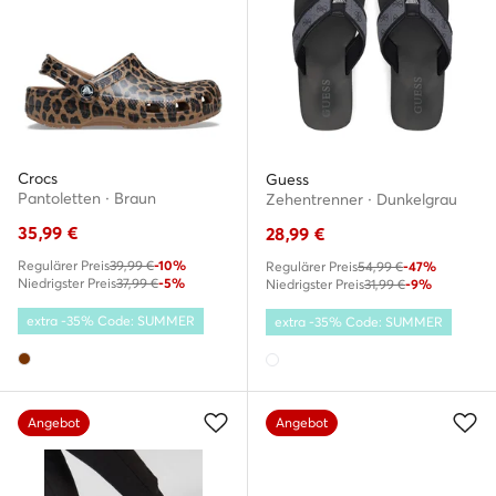
Crocs
Guess
Pantoletten · Braun
Zehentrenner · Dunkelgrau
35,99
€
28,99
€
Regulärer Preis
39,99 €
-10%
Regulärer Preis
54,99 €
-47%
Niedrigster Preis
37,99 €
-5%
Niedrigster Preis
31,99 €
-9%
extra -35% Code: SUMMER
extra -35% Code: SUMMER
Angebot
Angebot