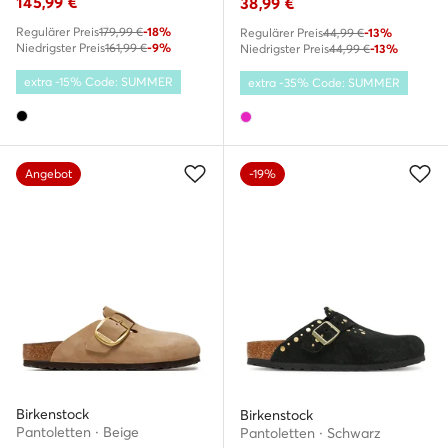
145,99
€
38,99
€
Regulärer Preis
179,99 €
-18%
Regulärer Preis
44,99 €
-13%
Niedrigster Preis
161,99 €
-9%
Niedrigster Preis
44,99 €
-13%
extra -15% Code: SUMMER
extra -35% Code: SUMMER
Angebot
-19%
Birkenstock
Birkenstock
Pantoletten · Beige
Pantoletten · Schwarz