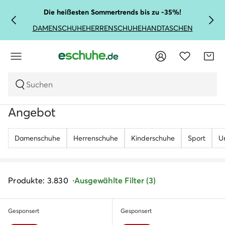
Die heißesten Sommertrends bis zu -35%!
DAMENSCHUHE
HERRENSCHUHE
HANDTASCHEN
Suchen
Angebot
Damenschuhe
Herrenschuhe
Kinderschuhe
Sport
U
Produkte: 3.830
Ausgewählte Filter (3)
Gesponsert
Gesponsert