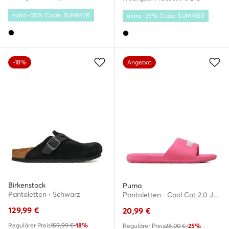
extra -35% Code: SUMMER
extra -35% Code: SUMMER
-18%
Angebot
Birkenstock
Puma
Pantoletten · Schwarz
Pantoletten · Cool Cat 2.0 Jr Knockout 39088108 · Rosa
129,99
€
20,99
€
Regulärer Preis
159,99 €
-18%
Regulärer Preis
28,00 €
-25%