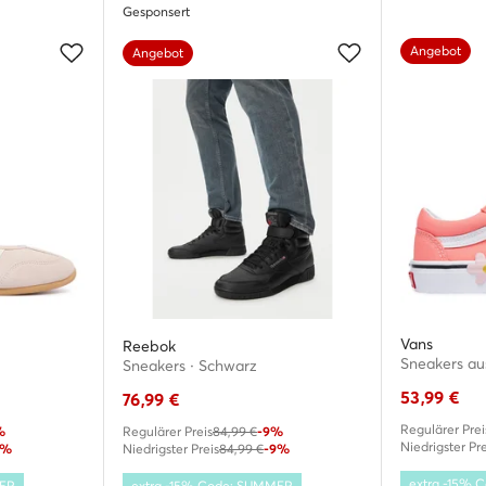
Gesponsert
Angebot
Angebot
Vans
Reebok
Sneakers · Schwarz
53,99
€
76,99
€
Regulärer Prei
%
Regulärer Preis
84,99 €
-9%
Niedrigster Pre
9%
Niedrigster Preis
84,99 €
-9%
extra -15%
MER
extra -15% Code: SUMMER