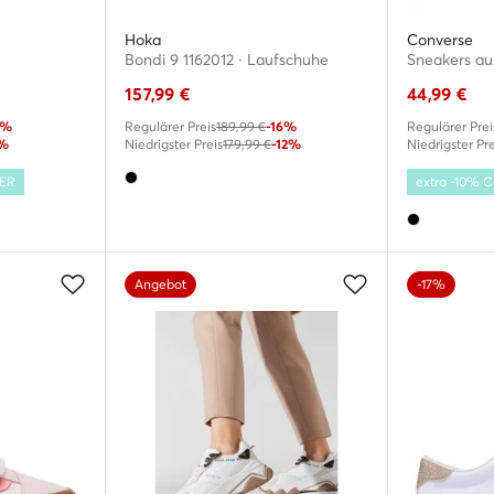
Hoka
Converse
Bondi 9 1162012 · Laufschuhe
157,99
€
44,99
€
0%
Regulärer Preis
189,99 €
-16%
Regulärer Prei
%
Niedrigster Preis
179,99 €
-12%
Niedrigster Pre
MER
extra -10%
Angebot
-17%