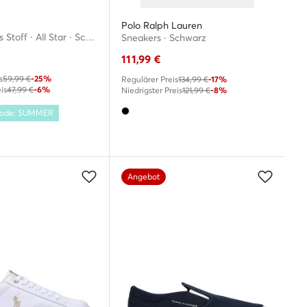
Polo Ralph Lauren
Sneakers aus Stoff · All Star · Schwarz
Sneakers · Schwarz
111,99
€
s
59,99 €
-25%
Regulärer Preis
134,99 €
-17%
is
47,99 €
-6%
Niedrigster Preis
121,99 €
-8%
 Code: SUMMER
Angebot