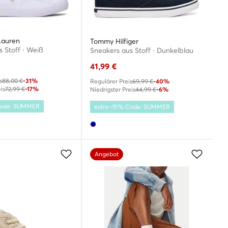
Lauren
Tommy Hilfiger
 Stoff · Weiß
Sneakers aus Stoff · Dunkelblau
41,99
€
s
88,00 €
-31%
Regulärer Preis
69,99 €
-40%
is
72,99 €
-17%
Niedrigster Preis
44,99 €
-6%
 Code: SUMMER
extra -15% Code: SUMMER
Angebot