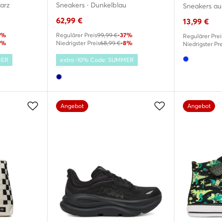
arz
Sneakers · Dunkelblau
Sneakers aus
62,99
€
13,99
€
6%
Regulärer Preis
99,99 €
-37%
Regulärer Prei
9%
Niedrigster Preis
68,99 €
-8%
Niedrigster Pre
MER
extra -10% Code: SUMMER
Angebot
Angebot