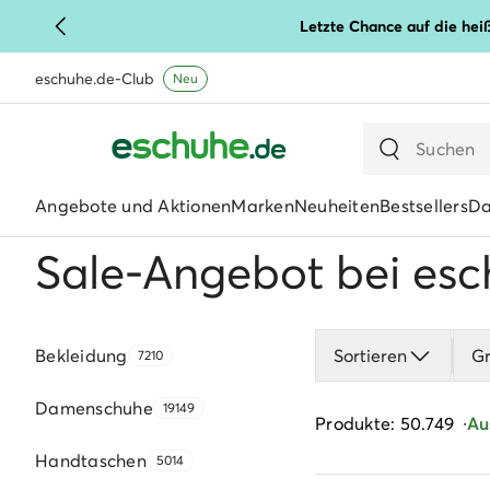
Letzte Chance auf die hei
eschuhe.de-Club
Neu
Angebote und Aktionen
Marken
Neuheiten
Bestsellers
D
Sale-Angebot bei esc
Bekleidung
Sortieren
G
7210
Damenschuhe
19149
Produkte: 50.749
Au
Handtaschen
5014