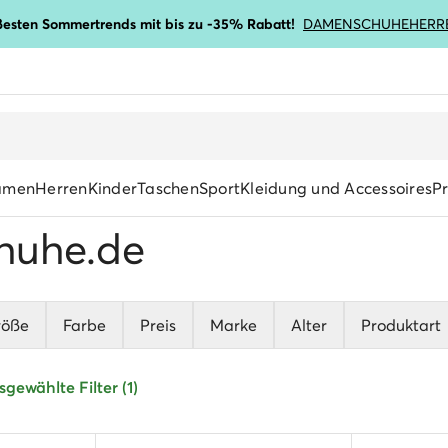
ßesten Sommertrends mit bis zu -35% Rabatt!
DAMENSCHUHE
HERR
amen
Herren
Kinder
Taschen
Sport
Kleidung und Accessoires
P
huhe.de
röße
Farbe
Preis
Marke
Alter
Produktart
sgewählte Filter (1)