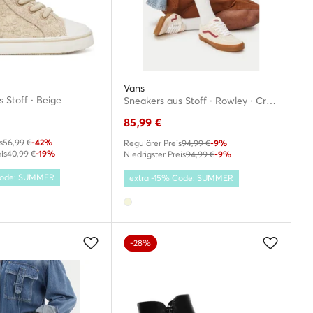
Vans
 Stoff · Beige
Sneakers aus Stoff · Rowley · Creme
85,99
€
s
56,99 €
-42%
Regulärer Preis
94,99 €
-9%
is
40,99 €
-19%
Niedrigster Preis
94,99 €
-9%
 Code: SUMMER
extra -15% Code: SUMMER
-28%