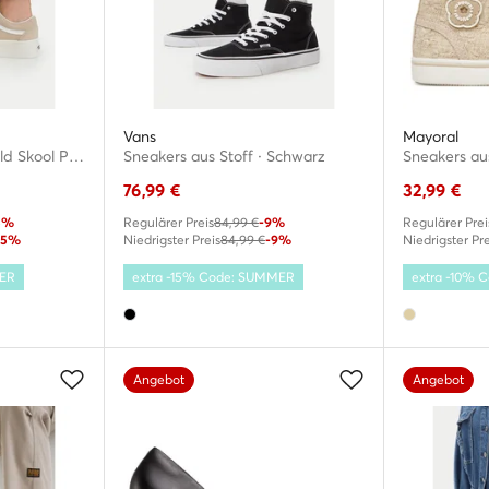
Vans
Mayoral
Sneakers aus Stoff · Old Skool Platform · Beige
Sneakers aus Stoff · Schwarz
Sneakers aus
76,99
€
32,99
€
5%
Regulärer Preis
84,99 €
-9%
Regulärer Prei
15%
Niedrigster Preis
84,99 €
-9%
Niedrigster Pre
MER
extra -15% Code: SUMMER
extra -10%
Angebot
Angebot