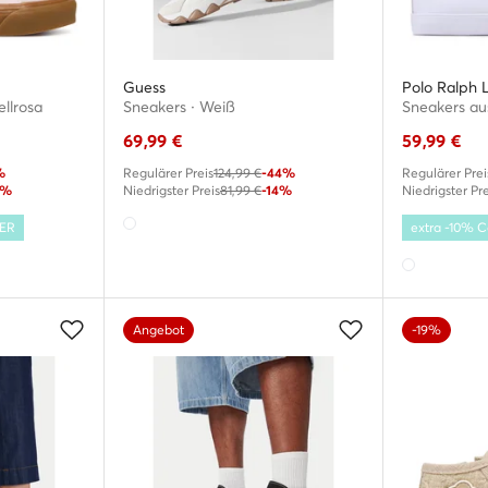
Guess
Polo Ralph 
ellrosa
Sneakers · Weiß
Sneakers aus
69,99
€
59,99
€
%
Regulärer Preis
124,99 €
-44%
Regulärer Prei
9%
Niedrigster Preis
81,99 €
-14%
Niedrigster Pre
MER
extra -10%
Angebot
-19%