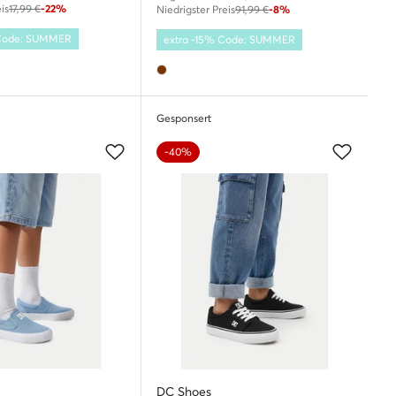
is
17,99 €
-22%
Niedrigster Preis
91,99 €
-8%
 Code: SUMMER
extra -15% Code: SUMMER
Gesponsert
-40%
DC Shoes