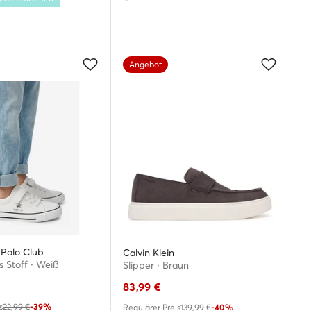
Angebot
s Polo Club
Calvin Klein
 Stoff · Weiß
Slipper · Braun
83,99
€
s
22,99 €
-39%
Regulärer Preis
139,99 €
-40%