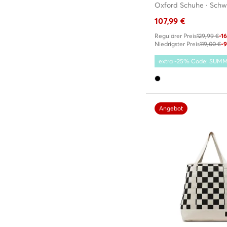
Oxford Schuhe · Schw
107,99
€
Regulärer Preis
129,99 €
-1
Niedrigster Preis
119,00 €
-
extra -25% Code: SUM
Angebot