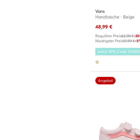
Vans
Handtasche · Beige
48,99
€
Regulärer Preis
62,00 €
-2
Niedrigster Preis
51,99 €
-5
extra -10% Code: SUM
Angebot