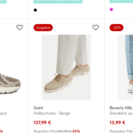
Angebot
-22%
Gant
Beverly Hill
raun
Halbschuhe · Beige
Sneakers aus
127,99
€
13,99
€
0%
Regulärer Preis
197,99 €
-35%
Regulärer Prei