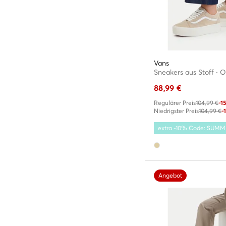
Vans
88,99
€
Regulärer Preis
104,99 €
-1
Niedrigster Preis
104,99 €
-
extra -10% Code: SUM
Angebot