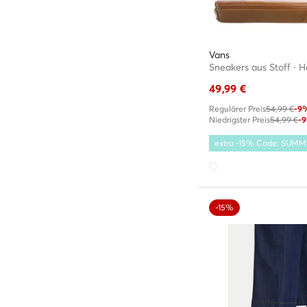
Vans
Sneakers aus Stoff · H
49,99
€
Regulärer Preis
54,99 €
-9
Niedrigster Preis
54,99 €
-
extra -15% Code: SUM
-15%