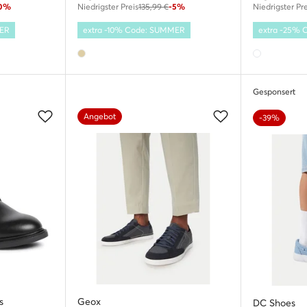
10%
Niedrigster Preis
135,99 €
-5%
Niedrigster Pre
MER
extra -10% Code: SUMMER
extra -25%
Gesponsert
Angebot
-39%
s
Geox
DC Shoes