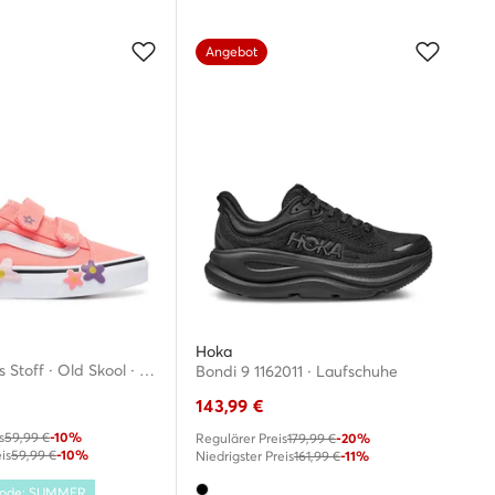
Angebot
Hoka
Sneakers aus Stoff · Old Skool · Rosa
Bondi 9 1162011 · Laufschuhe
143,99
€
s
59,99 €
-10%
Regulärer Preis
179,99 €
-20%
is
59,99 €
-10%
Niedrigster Preis
161,99 €
-11%
 Code: SUMMER