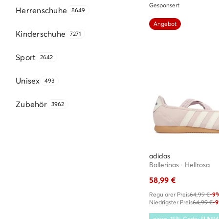
Gesponsert
Herrenschuhe
8649
Angebot
Kinderschuhe
7271
Sport
2642
Unisex
493
Zubehör
3962
adidas
Ballerinas · Hellrosa
58,99
€
Regulärer Preis
64,99 €
-9
Niedrigster Preis
64,99 €
-
extra -15% Code: SUM