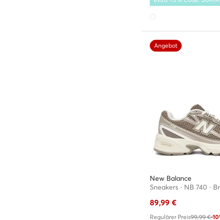
Angebot
New Balance
Sneakers · NB 740 · B
89,99
€
Regulärer Preis
99,99 €
-1