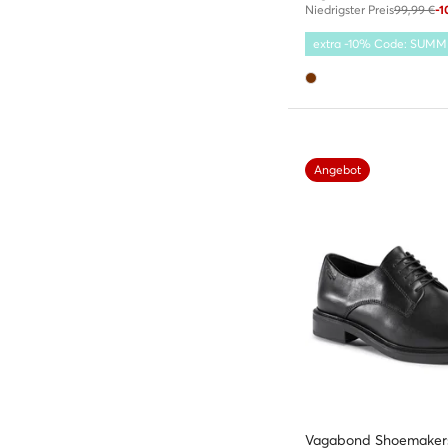
Niedrigster Preis
99,99 €
-
extra -10% Code: SUM
Angebot
Vagabond Shoemaker