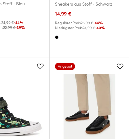
 Stoff · Blau
Sneakers aus Stoff · Schwarz
14,99
€
s
24,99 €
-44%
Regulärer Preis
26,99 €
-44%
is
22,99 €
-39%
Niedrigster Preis
24,99 €
-40%
Angebot