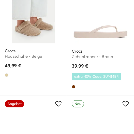
Crocs
Crocs
Hausschuhe · Beige
Zehentrenner · Braun
49,99
€
39,99
€
extra -10% Code: SUMMER
Angebot
Neu