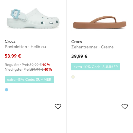
Crocs
Crocs
Pantoletten · Hellblau
Zehentrenner · Creme
53,99
€
39,99
€
Regulärer Preis
59,99 €
-10%
extra -10% Code: SUMMER
Niedrigster Preis
59,99 €
-10%
extra -15% Code: SUMMER