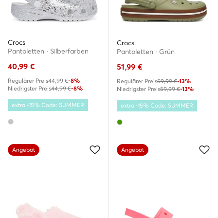
Crocs
Crocs
Pantoletten · Silberfarben
Pantoletten · Grün
40,99
€
51,99
€
Regulärer Preis
44,99 €
-8%
Regulärer Preis
59,99 €
-13%
Niedrigster Preis
44,99 €
-8%
Niedrigster Preis
59,99 €
-13%
extra -15% Code: SUMMER
extra -15% Code: SUMMER
Angebot
Angebot