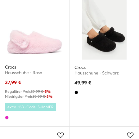
Crocs
Crocs
Hausschuhe · Rosa
Hausschuhe · Schwarz
37,99
€
49,99
€
Regulärer Preis
39,99 €
-5%
Niedrigster Preis
39,99 €
-5%
extra -15% Code: SUMMER