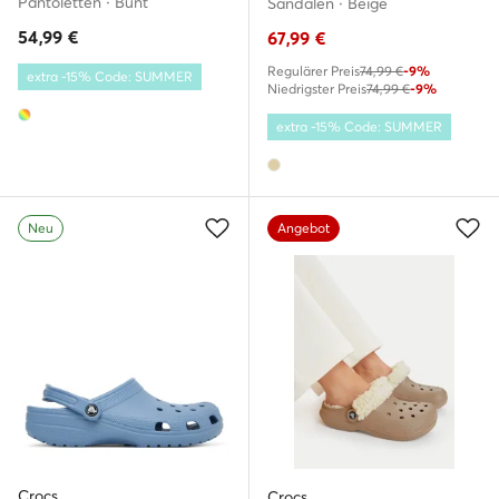
Pantoletten · Bunt
Sandalen · Beige
54,99
€
67,99
€
Regulärer Preis
74,99 €
-9%
extra -15% Code: SUMMER
Niedrigster Preis
74,99 €
-9%
extra -15% Code: SUMMER
Neu
Angebot
Crocs
Crocs