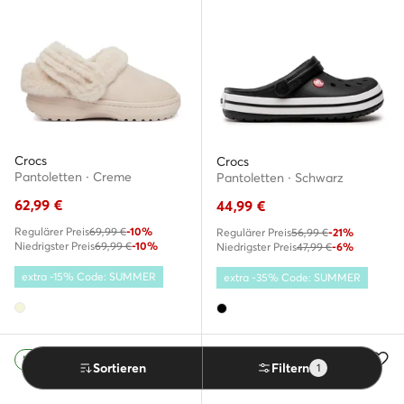
Crocs
Crocs
Pantoletten · Creme
Pantoletten · Schwarz
62,99
€
44,99
€
Regulärer Preis
69,99 €
-10%
Regulärer Preis
56,99 €
-21%
Niedrigster Preis
69,99 €
-10%
Niedrigster Preis
47,99 €
-6%
extra -15% Code: SUMMER
extra -35% Code: SUMMER
Neu
Angebot
Sortieren
Filtern
1