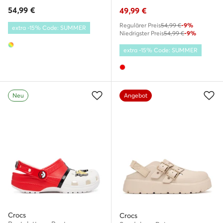
54,99
€
49,99
€
Regulärer Preis
54,99 €
-9%
extra -15% Code: SUMMER
Niedrigster Preis
54,99 €
-9%
extra -15% Code: SUMMER
Neu
Angebot
Crocs
Crocs