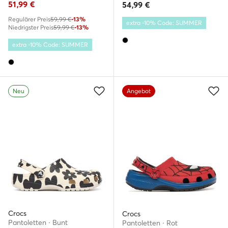
51,99
€
54,99
€
Regulärer Preis
59,99 €
-13%
extra -10% Code: SUMMER
Niedrigster Preis
59,99 €
-13%
extra -10% Code: SUMMER
Neu
Angebot
Crocs
Crocs
Pantoletten · Bunt
Pantoletten · Rot