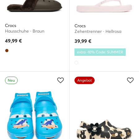
Crocs
Crocs
Hausschuhe · Braun
Zehentrenner · Hellrosa
49,99
€
39,99
€
extra -10% Code: SUMMER
Neu
Angebot