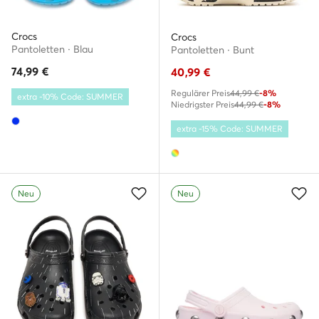
Crocs
Crocs
Pantoletten · Blau
Pantoletten · Bunt
74,99
€
40,99
€
Regulärer Preis
44,99 €
-8%
extra -10% Code: SUMMER
Niedrigster Preis
44,99 €
-8%
extra -15% Code: SUMMER
Neu
Neu