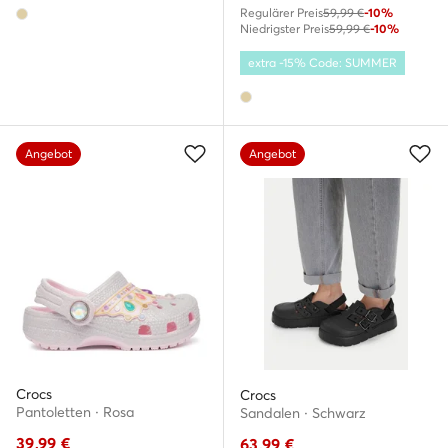
Regulärer Preis
59,99 €
-10%
Niedrigster Preis
59,99 €
-10%
extra -15% Code: SUMMER
Angebot
Angebot
Crocs
Crocs
Pantoletten · Rosa
Sandalen · Schwarz
39,99
€
63,99
€