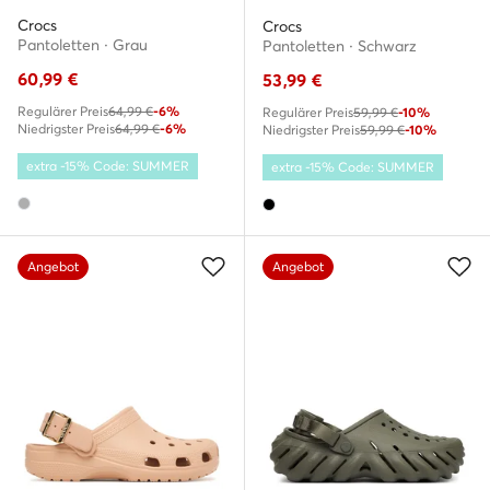
Crocs
Crocs
Pantoletten · Grau
Pantoletten · Schwarz
60,99
€
53,99
€
Regulärer Preis
64,99 €
-6%
Regulärer Preis
59,99 €
-10%
Niedrigster Preis
64,99 €
-6%
Niedrigster Preis
59,99 €
-10%
extra -15% Code: SUMMER
extra -15% Code: SUMMER
Angebot
Angebot