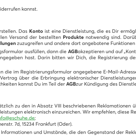
iderrufen kannst.
rstellen. Das
Konto
ist eine Dienstleistung, die es Dir ermögl
llen Versand der bestellten
Produkte
notwendig sind. Darüb
llungen
zuzugreifen und andere dort angebotene Funktionen 
ngsformular ausfüllen, dann die
AGB
akzeptieren und auf „Konto
ngegeben hast. Darin bitten wir Dich, die Registrierung d
an die im Registrierungsformular angegebene E-Mail-Adresse 
Vertrag über die Erbringung elektronischer Dienstleistunge
hkeiten kannst Du im Teil der
AGB
zur Kündigung des Dienstl
ätzlich zu den in Absatz VIII beschriebenen Reklamationen
tleistungen elektronisch einzureichen. Wir empfehlen, diese
nfo@eschuhe.de
;
nstr. 7d, 15234 Frankfurt (Oder).
ie Informationen und Umstände, die den Gegenstand der Rekl