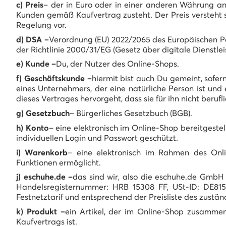
c) Preis
– der in Euro oder in einer anderen Währung a
Kunden gemäß Kaufvertrag zusteht. Der Preis versteht s
Regelung vor.
d) DSA –
Verordnung (EU) 2022/2065 des Europäischen Pa
der Richtlinie 2000/31/EG (Gesetz über digitale Dienstle
e) Kunde –
Du, der Nutzer des Online-Shops.
f) Geschäftskunde –
hiermit bist auch Du gemeint, sofe
eines Unternehmers, der eine natürliche Person ist und
dieses Vertrages hervorgeht, dass sie für ihn nicht berufli
g) Gesetzbuch
– Bürgerliches Gesetzbuch (BGB).
h) Konto
– eine elektronisch im Online-Shop bereitgestel
individuellen Login und Passwort geschützt.
i) Warenkorb
– eine elektronisch im Rahmen des Onli
Funktionen ermöglicht.
j) eschuhe.de –
das sind wir, also die eschuhe.de GmbH m
Handelsregisternummer: HRB 15308 FF, USt-ID: DE815
Festnetztarif und entsprechend der Preisliste des zustän
k) Produkt –
ein Artikel, der im Online-Shop zusammen
Kaufvertrags ist.