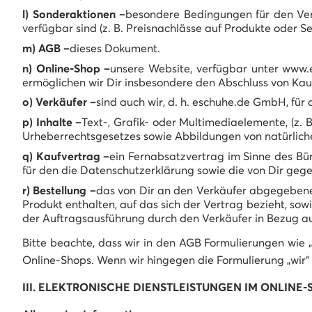
l) Sonderaktionen –
besondere Bedingungen für den Verk
verfügbar sind (z. B. Preisnachlässe auf Produkte oder 
m) AGB –
dieses Dokument.
n) Online-Shop –
unsere Website, verfügbar unter www.
ermöglichen wir Dir insbesondere den Abschluss von Ka
o) Verkäufer –
sind auch wir, d. h. eschuhe.de GmbH, für
p) Inhalte –
Text-, Grafik- oder Multimediaelemente, (z.
Urheberrechtsgesetzes sowie Abbildungen von natürliche
q) Kaufvertrag –
ein Fernabsatzvertrag im Sinne des Bü
für den die Datenschutzerklärung sowie die von Dir gege
r) Bestellung –
das von Dir an den Verkäufer abgegebene 
Produkt enthalten, auf das sich der Vertrag bezieht, sow
der Auftragsausführung durch den Verkäufer in Bezug au
Bitte beachte, dass wir in den AGB Formulierungen wie „
Online-Shops. Wenn wir hingegen die Formulierung „wir“
III. ELEKTRONISCHE DIENSTLEISTUNGEN IM ONLINE-