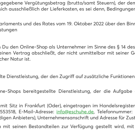
ngegebene Vergütungsbetrag (brutto/samt Steuern), der de
ich ausschließlich der Lieferkosten, es sei denn, Bedingun
rlaments und des Rates vom 19. Oktober 2022 über den Binn
istungen
rn Du den Online-Shop als Unternehmer im Sinne des § 14 de
 einen Vertrag abschließt, der nicht unmittelbar mit seine
cher Natur ist.
lte Dienstleistung, der den Zugriff auf zusätzliche Funktion
ne-Shops bereitgestellte Dienstleistung, der die Aufgab
it Sitz in Frankfurt (Oder), eingetragen im Handelsregister
553518, E-Mail-Adresse:
info@eschuhe.de
, Telefonnummer:
digen Anbieters), Unternehmensanschrift und Adresse für Zuste
 mit seinen Bestandteilen zur Verfügung gestellt wird, mi