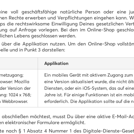
e voll geschäftsfähige natürliche Person oder eine jur
amen Rechte erwerben und Verpflichtungen eingehen kann. W
ops die rechtswirksame Einwilligung Deines gesetzlichen Ver
igung auf Anfrage vorlegen. Bei den im Online-Shop geschl
glichen Lebens geschlossen werden.
über die Applikation nutzen. Um den Online-Shop vollstä
elle und in Punkt 3 darstellen:
Applikation
rnetzugang;
Ein mobiles Gerät mit aktivem Zugang zum I
rowser: Mozilla
eine Version aktualisiert wurde, die nicht äl
der Version der
Diensten, oder ein iOS-System, das auf eine V
ng: 1024 x 768;
Jahre ist. Für einige Funktionen ist ein mo
m Webbrowser.
erforderlich. Die Applikation sollte auf die 
g abschließen möchtest, musst Du über eine aktive E-Mail-A
en elektronischer Formulare ermöglicht.
ste nach § 1 Absatz 4 Nummer 1 des Digitale-Dienste-Geset