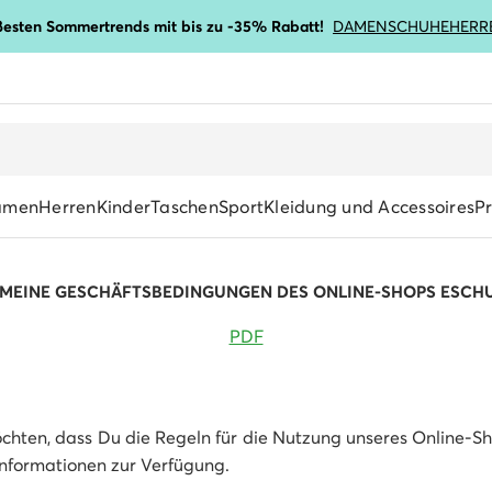
ßesten Sommertrends mit bis zu -35% Rabatt!
DAMENSCHUHE
HERR
amen
Herren
Kinder
Taschen
Sport
Kleidung und Accessoires
P
MEINE GESCHÄFTSBEDINGUNGEN DES ONLINE-SHOPS ESCH
PDF
hten, dass Du die Regeln für die Nutzung unseres Online-Sho
nformationen zur Verfügung.